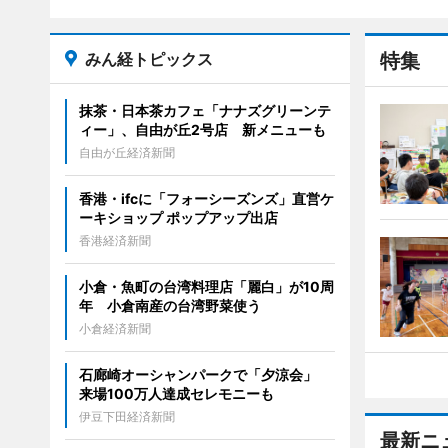
みん経トピックス
特集
抹茶・日本茶カフェ「ナナズグリーンテ
ィー」、自由が丘2号店 新メニューも
自由が丘経済新聞
香港・ifcに「フォーシーズンズ」直営ケ
ーキショップ ポップアップ出店
香港経済新聞
小倉・魚町の台湾料理店「麗白」が10周
年 小倉南産の台湾野菜使う
小倉経済新聞
石廊崎オーシャンパークで「夕涼会」
来場100万人達成セレモニーも
伊豆下田経済新聞
最新ニ