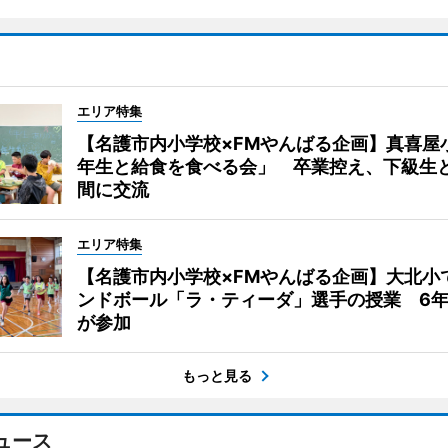
エリア特集
【名護市内小学校×FMやんばる企画】真喜屋
年生と給食を食べる会」 卒業控え、下級生
間に交流
エリア特集
【名護市内小学校×FMやんばる企画】大北小
ンドボール「ラ・ティーダ」選手の授業 6年
が参加
もっと見る
ュース