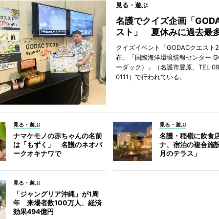
見る・遊ぶ
名護でクイズ企画「GOD
スト」 夏休みに過去最多
クイズイベント「GODACクエスト2
在、「国際海洋環境情報センター G
ーダック）」（名護市豊原、TEL 098
0111）で行われている。
見る・遊ぶ
見る・遊ぶ
ナマケモノの赤ちゃんの名前
名護・稲嶺に飲食
は「もずく」 名護のネオパ
ナ、宿泊の複合施
ークオキナワで
月のテラス」
見る・遊ぶ
「ジャングリア沖縄」が1周
年 来場者数100万人、経済
効果494億円