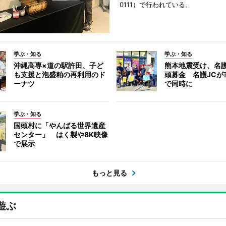
0111）で行われている。
学ぶ・知る
学ぶ・知る
沖縄高専×道の駅許田、子ど
熊本地震受け、名
も支援と泡盛粕の再利用のド
頭募金 名護JCが
ーナツ
で同時に
学ぶ・知る
国頭村に「やんばる世界遺産
センター」 はく製や8K映像
で展示
もっと見る
遊ぶ