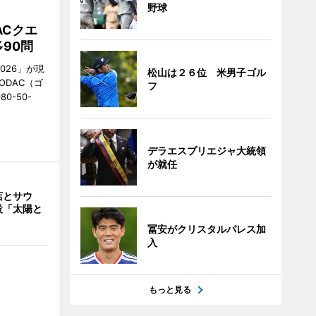
野球
ACクエ
90問
026」が現
松山は２６位 米男子ゴル
ODAC（ゴ
フ
0-50-
デラエスプリエジャ大統領
が就任
店とサウ
設「太陽と
冨安がクリスタルパレス加
入
もっと見る