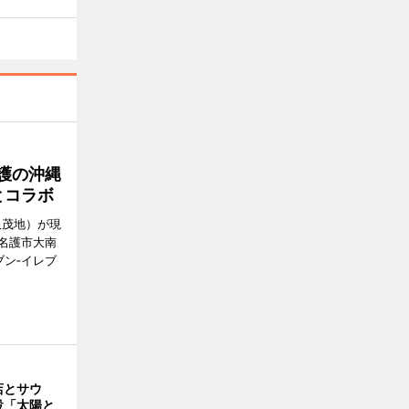
護の沖縄
とコラボ
久茂地）が現
名護市大南
ン‐イレブ
店とサウ
設「太陽と