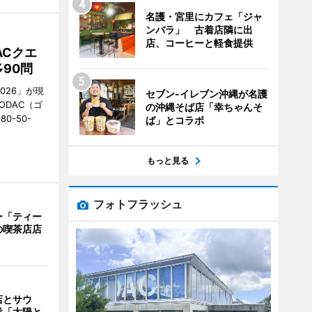
名護・宮里にカフェ「ジャ
ンバラ」 古着店隣に出
店、コーヒーと軽食提供
ACクエ
90問
026」が現
セブン‐イレブン沖縄が名護
ODAC（ゴ
の沖縄そば店「幸ちゃんそ
0-50-
ば」とコラボ
もっと見る
フォトフラッシュ
ー「ティー
の喫茶店店
店とサウ
設「太陽と