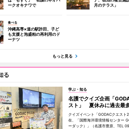
ークオキナワで
月のテラス」
食べる
沖縄高専×道の駅許田、子ど
も支援と泡盛粕の再利用のド
ーナツ
もっと見る
知る
学ぶ・知る
名護でクイズ企画「GOD
スト」 夏休みに過去最多
クイズイベント「GODACクエスト2
在、「国際海洋環境情報センター G
ーダック）」（名護市豊原、TEL 098