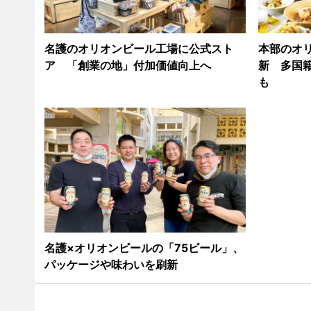
名護のオリオンビール工場に公式スト
本部のオ
ア 「創業の地」付加価値向上へ
新 多国
も
名護×オリオンビールの「75ビール」、
パッケージや味わいを刷新