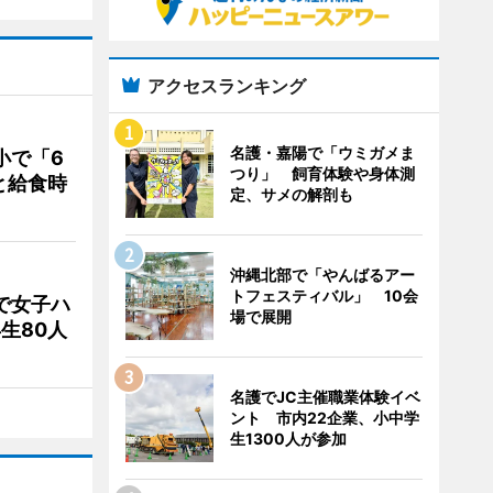
アクセスランキング
名護・嘉陽で「ウミガメま
小で「6
つり」 飼育体験や身体測
と給食時
定、サメの解剖も
沖縄北部で「やんばるアー
トフェスティバル」 10会
で女子ハ
場で展開
生80人
名護でJC主催職業体験イベ
ント 市内22企業、小中学
生1300人が参加