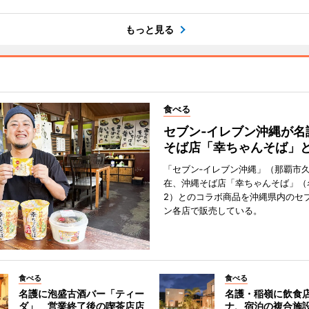
もっと見る
食べる
セブン‐イレブン沖縄が名
そば店「幸ちゃんそば」
「セブン‐イレブン沖縄」（那覇市
在、沖縄そば店「幸ちゃんそば」（
2）とのコラボ商品を沖縄県内のセブ
ン各店で販売している。
食べる
食べる
名護に泡盛古酒バー「ティー
名護・稲嶺に飲食
ダ」 営業終了後の喫茶店店
ナ、宿泊の複合施