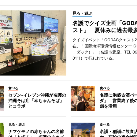
見る・遊ぶ
名護でクイズ企画「GOD
スト」 夏休みに過去最多
クイズイベント「GODACクエスト2
在、「国際海洋環境情報センター G
ーダック）」（名護市豊原、TEL 098
0111）で行われている。
食べる
食べる
セブン‐イレブン沖縄が名護の
名護に泡盛古酒バ
沖縄そば店「幸ちゃんそば」
ダ」 営業終了後
とコラボ
舗を活用
見る・遊ぶ
食べる
ナマケモノの赤ちゃんの名前
名護・稲嶺に飲食
は「もずく」 名護のネオパ
ナ、宿泊の複合施