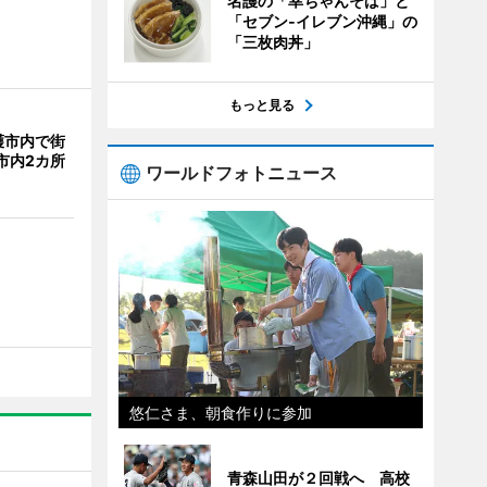
名護の「幸ちゃんそば」と
「セブン‐イレブン沖縄」の
「三枚肉丼」
もっと見る
護市内で街
市内2カ所
ワールドフォトニュース
悠仁さま、朝食作りに参加
青森山田が２回戦へ 高校