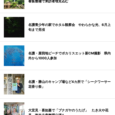
看板整備で来訪者増見込む
名護青少年の家でホタル観察会 やわらかな光、6月上
旬まで見頃
名護・屋我地ビーチでポカリスエット新CM撮影 県内
外から1000人参加
名護・勝山のキャンプ場など4カ所で「シークワーサー
花香り祭」
大宜見・喜如嘉で「ブナガヤのうたげ」 たき火や花