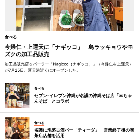
食べる
今帰仁・上運天に「ナギッコ」 島ラッキョウやモ
ズクの加工品販売
加工品販売店＆パーラー「Nagicco（ナギッコ）」（今帰仁村上運天）
が7月25日、運天港近くにオープンした。
食べる
セブン‐イレブン沖縄が名護の沖縄そば店「幸ちゃ
んそば」とコラボ
食べる
名護に泡盛古酒バー「ティーダ」 営業終了後の喫
茶店店舗を活用