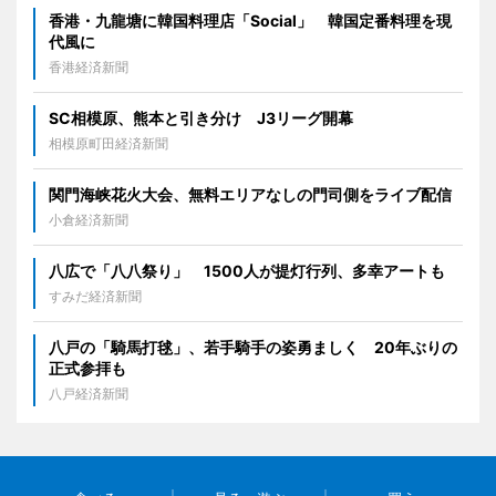
香港・九龍塘に韓国料理店「Social」 韓国定番料理を現
代風に
香港経済新聞
SC相模原、熊本と引き分け J3リーグ開幕
相模原町田経済新聞
関門海峡花火大会、無料エリアなしの門司側をライブ配信
小倉経済新聞
八広で「八八祭り」 1500人が提灯行列、多幸アートも
すみだ経済新聞
八戸の「騎馬打毬」、若手騎手の姿勇ましく 20年ぶりの
正式参拝も
八戸経済新聞