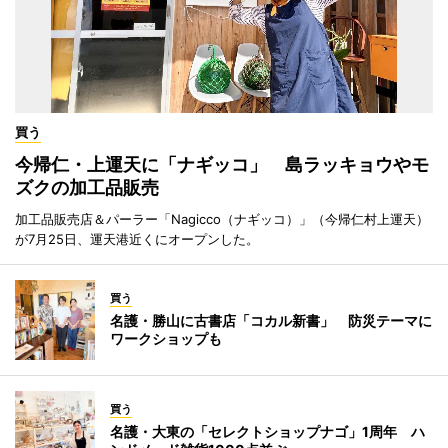
買う
今帰仁・上運天に「ナギッコ」 島ラッキョウやモ
ズクの加工品販売
加工品販売店＆パーラー「Nagicco（ナギッコ）」（今帰仁村上運天）
が7月25日、運天港近くにオープンした。
買う
名護・勝山に古書店「コカル新書」 防災テーマに
ワークショップも
買う
名護・大東の「セレクトショップナゴ」1周年 ハ