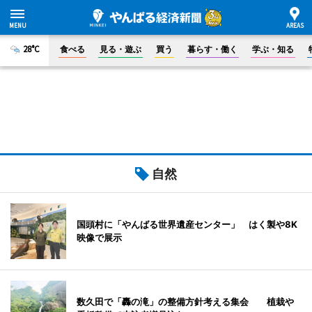
28°C
食べる
見る・遊ぶ
買う
暮らす・働く
学ぶ・知る
自然
国頭村に「やんばる世界遺産センター」 はく製や8K
映像で展示
数久田で「轟の滝」の整備方針考える集会 植栽や