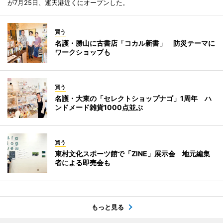
が7月25日、運天港近くにオープンした。
買う
名護・勝山に古書店「コカル新書」 防災テーマに
ワークショップも
買う
名護・大東の「セレクトショップナゴ」1周年 ハ
ンドメード雑貨1000点並ぶ
買う
東村文化スポーツ館で「ZINE」展示会 地元編集
者による即売会も
もっと見る