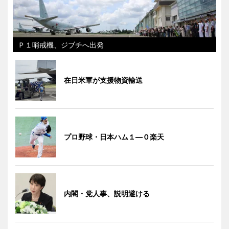
Ｐ１哨戒機、ジブチへ出発
在日米軍が支援物資輸送
プロ野球・日本ハム１―０楽天
内閣・党人事、説明避ける