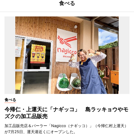
食べる
食べる
今帰仁・上運天に「ナギッコ」 島ラッキョウやモ
ズクの加工品販売
加工品販売店＆パーラー「Nagicco（ナギッコ）」（今帰仁村上運天）
が7月25日、運天港近くにオープンした。