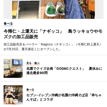
食べる
今帰仁・上運天に「ナギッコ」 島ラッキョウやモ
ズクの加工品販売
加工品販売店＆パーラー「Nagicco（ナギッコ）」（今帰仁村上運天）
が7月25日、運天港近くにオープンした。
見る・遊ぶ
名護でクイズ企画「GODACクエスト」 夏休みに
過去最多90問
食べる
セブン‐イレブン沖縄が名護の沖縄そば店「幸ちゃ
んそば」とコラボ