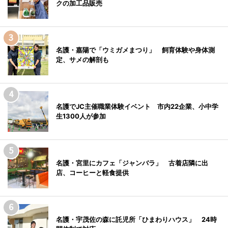
クの加工品販売
名護・嘉陽で「ウミガメまつり」 飼育体験や身体測
定、サメの解剖も
名護でJC主催職業体験イベント 市内22企業、小中学
生1300人が参加
名護・宮里にカフェ「ジャンバラ」 古着店隣に出
店、コーヒーと軽食提供
名護・宇茂佐の森に託児所「ひまわりハウス」 24時