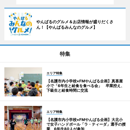
やんばるのグルメ＆お店情報が盛りだくさ
ん！【やんばるみんなのグルメ】
特集
エリア特集
【名護市内小学校×FMやんばる企画】真喜屋
小で「6年生と給食を食べる会」 卒業控え、
下級生と給食時間に交流
エリア特集
【名護市内小学校×FMやんばる企画】大北小
で女子ハンドボール「ラ・ティーダ」選手の授
業 6年生80人が参加