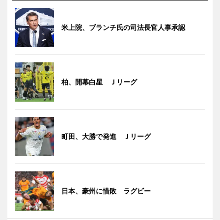
米上院、ブランチ氏の司法長官人事承認
柏、開幕白星 Ｊリーグ
町田、大勝で発進 Ｊリーグ
日本、豪州に惜敗 ラグビー