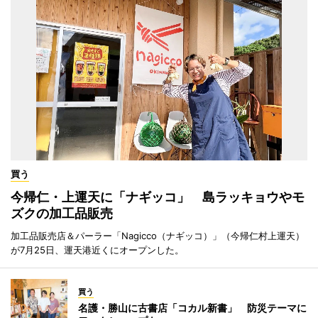
買う
今帰仁・上運天に「ナギッコ」 島ラッキョウやモ
ズクの加工品販売
加工品販売店＆パーラー「Nagicco（ナギッコ）」（今帰仁村上運天）
が7月25日、運天港近くにオープンした。
買う
名護・勝山に古書店「コカル新書」 防災テーマに