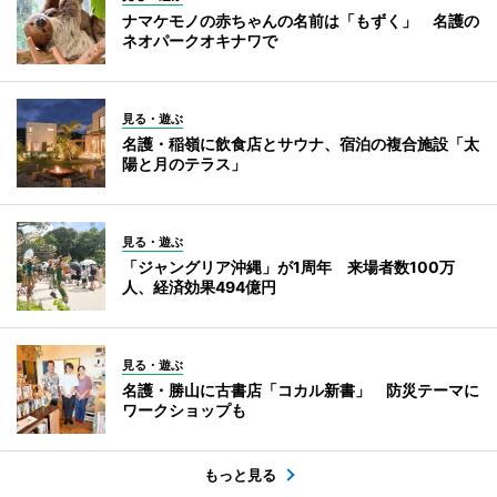
ナマケモノの赤ちゃんの名前は「もずく」 名護の
ネオパークオキナワで
見る・遊ぶ
名護・稲嶺に飲食店とサウナ、宿泊の複合施設「太
陽と月のテラス」
見る・遊ぶ
「ジャングリア沖縄」が1周年 来場者数100万
人、経済効果494億円
見る・遊ぶ
名護・勝山に古書店「コカル新書」 防災テーマに
ワークショップも
もっと見る