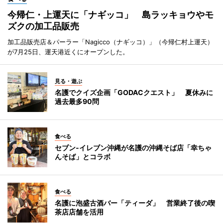
今帰仁・上運天に「ナギッコ」 島ラッキョウやモ
ズクの加工品販売
加工品販売店＆パーラー「Nagicco（ナギッコ）」（今帰仁村上運天）
が7月25日、運天港近くにオープンした。
見る・遊ぶ
名護でクイズ企画「GODACクエスト」 夏休みに
過去最多90問
食べる
セブン‐イレブン沖縄が名護の沖縄そば店「幸ちゃ
んそば」とコラボ
食べる
名護に泡盛古酒バー「ティーダ」 営業終了後の喫
茶店店舗を活用