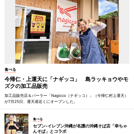
食べる
今帰仁・上運天に「ナギッコ」 島ラッキョウやモ
ズクの加工品販売
加工品販売店＆パーラー「Nagicco（ナギッコ）」（今帰仁村上運天）
が7月25日、運天港近くにオープンした。
食べる
セブン‐イレブン沖縄が名護の沖縄そば店「幸ちゃ
んそば」とコラボ