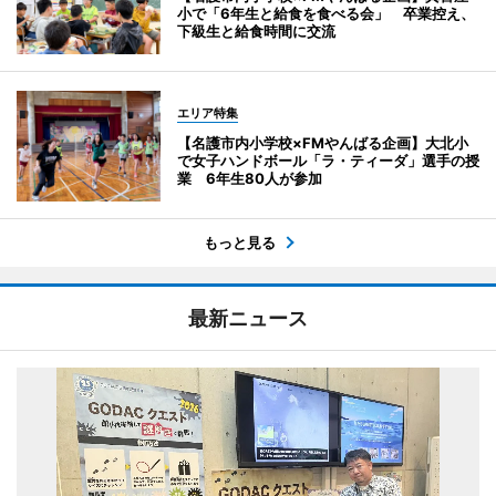
小で「6年生と給食を食べる会」 卒業控え、
下級生と給食時間に交流
エリア特集
【名護市内小学校×FMやんばる企画】大北小
で女子ハンドボール「ラ・ティーダ」選手の授
業 6年生80人が参加
もっと見る
最新ニュース