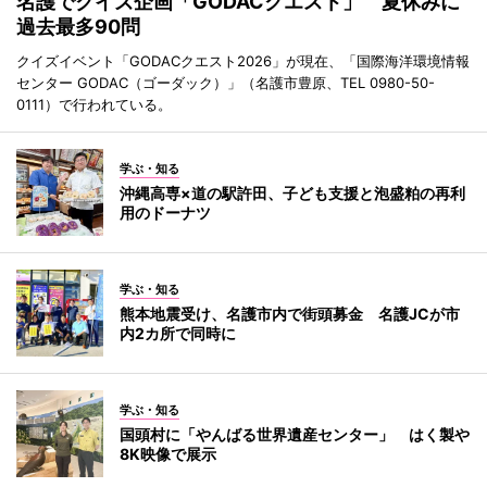
名護でクイズ企画「GODACクエスト」 夏休みに
過去最多90問
クイズイベント「GODACクエスト2026」が現在、「国際海洋環境情報
センター GODAC（ゴーダック）」（名護市豊原、TEL 0980-50-
0111）で行われている。
学ぶ・知る
沖縄高専×道の駅許田、子ども支援と泡盛粕の再利
用のドーナツ
学ぶ・知る
熊本地震受け、名護市内で街頭募金 名護JCが市
内2カ所で同時に
学ぶ・知る
国頭村に「やんばる世界遺産センター」 はく製や
8K映像で展示