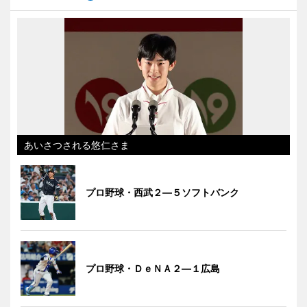
あいさつされる悠仁さま
プロ野球・西武２―５ソフトバンク
プロ野球・ＤｅＮＡ２―１広島