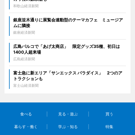
和歌山経済新聞
銀座並木通りに展覧会連動型のテーマカフェ ミュージア
ムに隣接
銀座経済新聞
広島パルコで「あげ太商店」 限定グッズ35種、初日は
1400人超来場
広島経済新聞
富士急に新エリア「サンエックス パラダイス」 2つのア
トラクションも
富士山経済新聞
食べる
見る・遊ぶ
買う
暮らす・働く
学ぶ・知る
特集