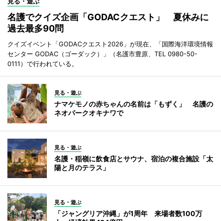
見る・遊ぶ
名護でクイズ企画「GODACクエスト」 夏休みに
過去最多90問
クイズイベント「GODACクエスト2026」が現在、「国際海洋環境情報
センター GODAC（ゴーダック）」（名護市豊原、TEL 0980-50-
0111）で行われている。
見る・遊ぶ
ナマケモノの赤ちゃんの名前は「もずく」 名護の
ネオパークオキナワで
見る・遊ぶ
名護・稲嶺に飲食店とサウナ、宿泊の複合施設「太
陽と月のテラス」
見る・遊ぶ
「ジャングリア沖縄」が1周年 来場者数100万