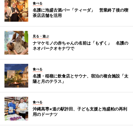
食べる
名護に泡盛古酒バー「ティーダ」 営業終了後の喫
茶店店舗を活用
見る・遊ぶ
ナマケモノの赤ちゃんの名前は「もずく」 名護の
ネオパークオキナワで
食べる
名護・稲嶺に飲食店とサウナ、宿泊の複合施設「太
陽と月のテラス」
食べる
沖縄高専×道の駅許田、子ども支援と泡盛粕の再利
用のドーナツ