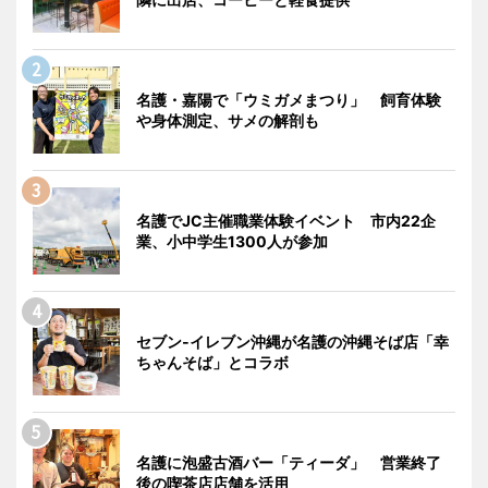
名護・嘉陽で「ウミガメまつり」 飼育体験
や身体測定、サメの解剖も
名護でJC主催職業体験イベント 市内22企
業、小中学生1300人が参加
セブン‐イレブン沖縄が名護の沖縄そば店「幸
ちゃんそば」とコラボ
名護に泡盛古酒バー「ティーダ」 営業終了
後の喫茶店店舗を活用