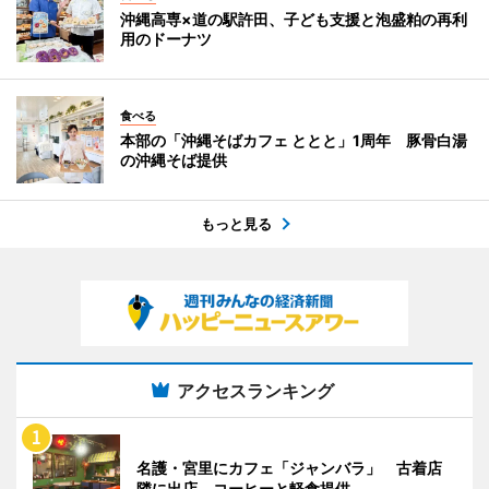
沖縄高専×道の駅許田、子ども支援と泡盛粕の再利
用のドーナツ
食べる
本部の「沖縄そばカフェ ととと」1周年 豚骨白湯
の沖縄そば提供
もっと見る
アクセスランキング
名護・宮里にカフェ「ジャンバラ」 古着店
隣に出店、コーヒーと軽食提供