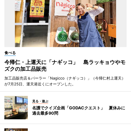
食べる
今帰仁・上運天に「ナギッコ」 島ラッキョウやモ
ズクの加工品販売
加工品販売店＆パーラー「Nagicco（ナギッコ）」（今帰仁村上運天）
が7月25日、運天港近くにオープンした。
見る・遊ぶ
名護でクイズ企画「GODACクエスト」 夏休みに
過去最多90問