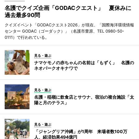
名護でクイズ企画「GODACクエスト」 夏休みに
過去最多90問
クイズイベント「GODACクエスト2026」が現在、「国際海洋環境情報
センター GODAC（ゴーダック）」（名護市豊原、TEL 0980-50-
0111）で行われている。
見る・遊ぶ
ナマケモノの赤ちゃんの名前は「もずく」 名護の
ネオパークオキナワで
見る・遊ぶ
名護・稲嶺に飲食店とサウナ、宿泊の複合施設「太
陽と月のテラス」
見る・遊ぶ
「ジャングリア沖縄」が1周年 来場者数100万
人、経済効果494億円