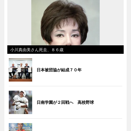
小川真由美さん死去、８６歳
日本被団協が結成７０年
日南学園が２回戦へ 高校野球