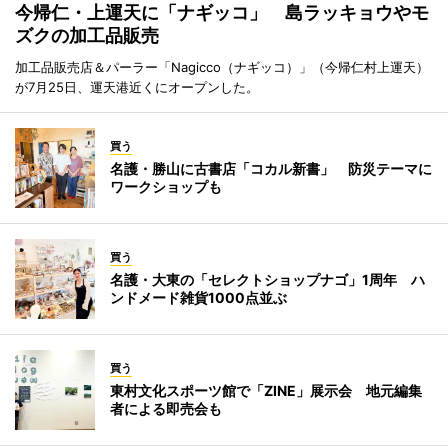
今帰仁・上運天に「ナギッコ」 島ラッキョウやモ
ズクの加工品販売
加工品販売店＆パーラー「Nagicco（ナギッコ）」（今帰仁村上運天）
が7月25日、運天港近くにオープンした。
買う
名護・勝山に古書店「コカル新書」 防災テーマに
ワークショップも
買う
名護・大東の「セレクトショップナゴ」1周年 ハ
ンドメード雑貨1000点並ぶ
買う
東村文化スポーツ館で「ZINE」展示会 地元編集
者による即売会も