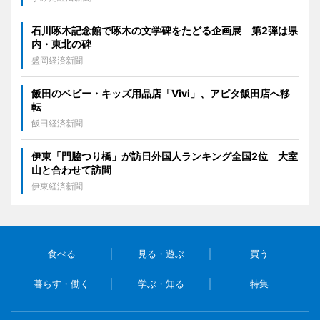
石川啄木記念館で啄木の文学碑をたどる企画展 第2弾は県
内・東北の碑
盛岡経済新聞
飯田のベビー・キッズ用品店「Vivi」、アピタ飯田店へ移
転
飯田経済新聞
伊東「門脇つり橋」が訪日外国人ランキング全国2位 大室
山と合わせて訪問
伊東経済新聞
食べる
見る・遊ぶ
買う
暮らす・働く
学ぶ・知る
特集