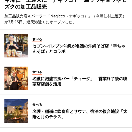
ズクの加工品販売
加工品販売店＆パーラー「Nagicco（ナギッコ）」（今帰仁村上運天）
が7月25日、運天港近くにオープンした。
食べる
セブン‐イレブン沖縄が名護の沖縄そば店「幸ちゃ
んそば」とコラボ
食べる
名護に泡盛古酒バー「ティーダ」 営業終了後の喫
茶店店舗を活用
食べる
名護・稲嶺に飲食店とサウナ、宿泊の複合施設「太
陽と月のテラス」