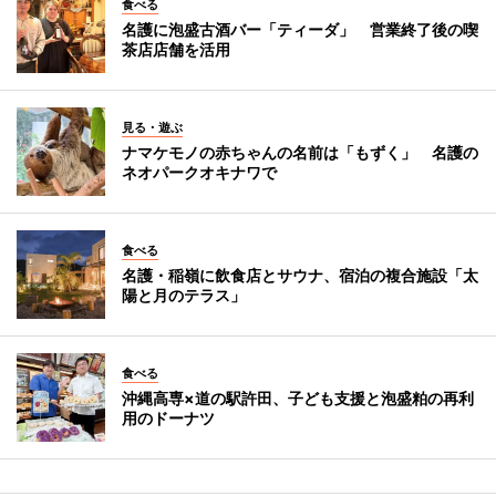
食べる
名護に泡盛古酒バー「ティーダ」 営業終了後の喫
茶店店舗を活用
見る・遊ぶ
ナマケモノの赤ちゃんの名前は「もずく」 名護の
ネオパークオキナワで
食べる
名護・稲嶺に飲食店とサウナ、宿泊の複合施設「太
陽と月のテラス」
食べる
沖縄高専×道の駅許田、子ども支援と泡盛粕の再利
用のドーナツ