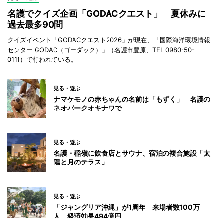
名護でクイズ企画「GODACクエスト」 夏休みに
過去最多90問
クイズイベント「GODACクエスト2026」が現在、「国際海洋環境情報
センター GODAC（ゴーダック）」（名護市豊原、TEL 0980-50-
0111）で行われている。
見る・遊ぶ
ナマケモノの赤ちゃんの名前は「もずく」 名護の
ネオパークオキナワで
見る・遊ぶ
名護・稲嶺に飲食店とサウナ、宿泊の複合施設「太
陽と月のテラス」
見る・遊ぶ
「ジャングリア沖縄」が1周年 来場者数100万
人、経済効果494億円