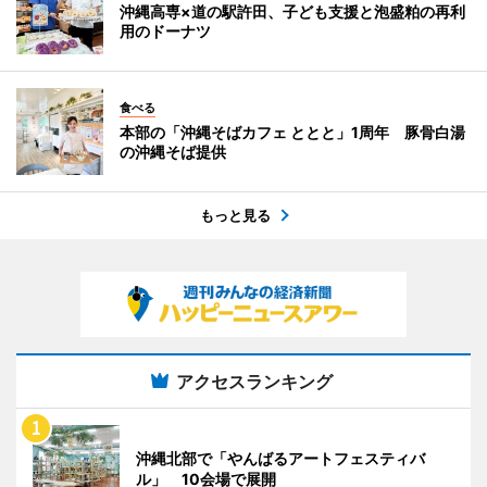
沖縄高専×道の駅許田、子ども支援と泡盛粕の再利
用のドーナツ
食べる
本部の「沖縄そばカフェ ととと」1周年 豚骨白湯
の沖縄そば提供
もっと見る
アクセスランキング
沖縄北部で「やんばるアートフェスティバ
ル」 10会場で展開