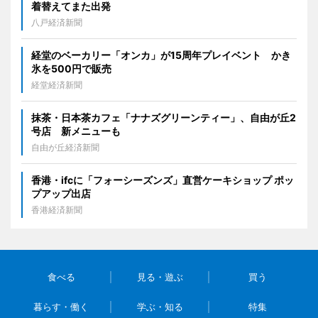
着替えてまた出発
八戸経済新聞
経堂のベーカリー「オンカ」が15周年プレイベント かき
氷を500円で販売
経堂経済新聞
抹茶・日本茶カフェ「ナナズグリーンティー」、自由が丘2
号店 新メニューも
自由が丘経済新聞
香港・ifcに「フォーシーズンズ」直営ケーキショップ ポッ
プアップ出店
香港経済新聞
食べる
見る・遊ぶ
買う
暮らす・働く
学ぶ・知る
特集