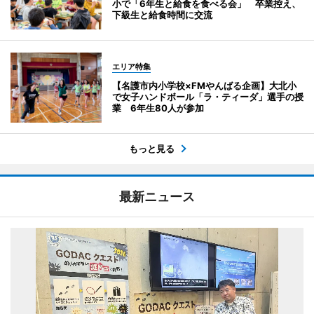
小で「6年生と給食を食べる会」 卒業控え、
下級生と給食時間に交流
エリア特集
【名護市内小学校×FMやんばる企画】大北小
で女子ハンドボール「ラ・ティーダ」選手の授
業 6年生80人が参加
もっと見る
最新ニュース