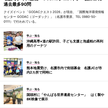
過去最多90問
クイズイベント「GODACクエスト2026」が現在、「国際海洋環境情報
センター GODAC（ゴーダック）」（名護市豊原、TEL 0980-50-
0111）で行われている。
学ぶ・知る
沖縄高専×道の駅許田、子ども支援と泡盛粕の再利
用のドーナツ
学ぶ・知る
熊本地震受け、名護市内で街頭募金 名護JCが市
内2カ所で同時に
学ぶ・知る
国頭村に「やんばる世界遺産センター」 はく製や
8K映像で展示