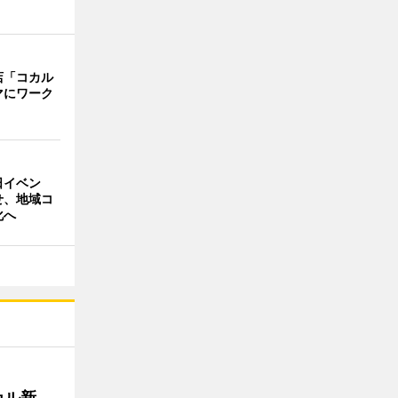
店「コカル
マにワーク
日イベン
せ、地域コ
化へ
カル新