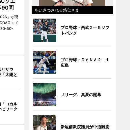
ACクエ
90問
あいさつされる悠仁さま
026」が現
ODAC（ゴ
プロ野球・西武２―５ソフ
0-50-
トバンク
プロ野球・ＤｅＮＡ２―１
広島
店とサウ
設「太陽と
Ｊリーグ、真夏の開幕
店「コカル
マにワーク
新垣前衆院議員が中道離党