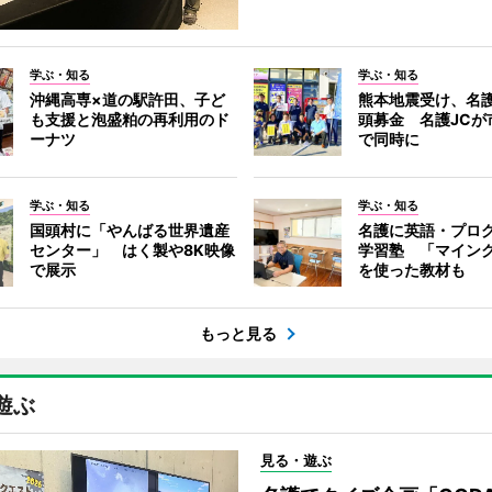
学ぶ・知る
学ぶ・知る
沖縄高専×道の駅許田、子ど
熊本地震受け、名
も支援と泡盛粕の再利用のド
頭募金 名護JCが
ーナツ
で同時に
学ぶ・知る
学ぶ・知る
国頭村に「やんばる世界遺産
名護に英語・プロ
センター」 はく製や8K映像
学習塾 「マイン
で展示
を使った教材も
もっと見る
遊ぶ
見る・遊ぶ