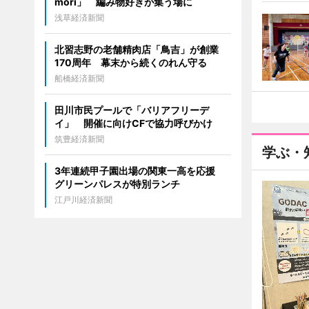
mori」 編み物好きが集う場に
浅草経済新聞
北習志野の老舗精肉店「鳥吉」が創業
170周年 幕末から続くのれん守る
船橋経済新聞
田川市民プールで「バリアフリーデ
イ」 開催に向けCFで協力呼びかけ
筑豊経済新聞
学ぶ・
3年連続甲子園出場の関東一高を応援
グリーンパレスが特別ランチ
江戸川経済新聞