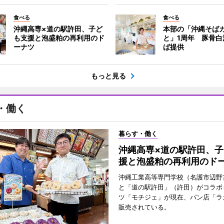
食べる
食べる
沖縄高専×道の駅許田、子ど
本部の「沖縄そばカ
も支援と泡盛粕の再利用のド
と」1周年 豚骨白
ーナツ
ば提供
もっと見る
・働く
暮らす・働く
沖縄高専×道の駅許田、子
援と泡盛粕の再利用のド
沖縄工業高等専門学校（名護市辺野
と「道の駅許田」（許田）がコラボ
ツ「モチジェ」が現在、パン店「ラ
販売されている。