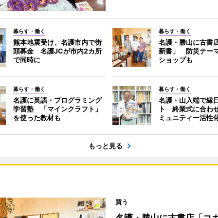
暮らす・働く
暮らす・働く
熊本地震受け、名護市内で街
名護・勝山に古書
頭募金 名護JCが市内2カ所
新書」 防災テー
で同時に
ショップも
暮らす・働く
暮らす・働く
名護に英語・プログラミング
名護・山入端で縁
学習塾 「マインクラフト」
ト 終業式に合わ
を使った教材も
ミュニティー活性
もっと見る
買う
名護・勝山に古書店「コ