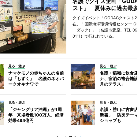
名護でクイズ企画「GOD
スト」 夏休みに過去最多
クイズイベント「GODACクエスト2
在、「国際海洋環境情報センター G
ーダック）」（名護市豊原、TEL 098
0111）で行われている。
見る・遊ぶ
見る・遊ぶ
ナマケモノの赤ちゃんの名前
名護・稲嶺に飲食
は「もずく」 名護のネオパ
ナ、宿泊の複合施
ークオキナワで
月のテラス」
見る・遊ぶ
見る・遊ぶ
「ジャングリア沖縄」が1周
名護・勝山に古書
年 来場者数100万人、経済
新書」 防災テー
効果494億円
ショップも