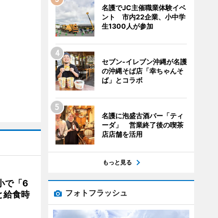
名護でJC主催職業体験イベ
ント 市内22企業、小中学
生1300人が参加
セブン‐イレブン沖縄が名護
の沖縄そば店「幸ちゃんそ
ば」とコラボ
名護に泡盛古酒バー「ティ
ーダ」 営業終了後の喫茶
店店舗を活用
もっと見る
小で「6
フォトフラッシュ
と給食時