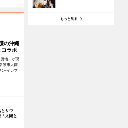
もっと見る
護の沖縄
とコラボ
久茂地）が現
名護市大南
ン‐イレブ
店とサウ
設「太陽と