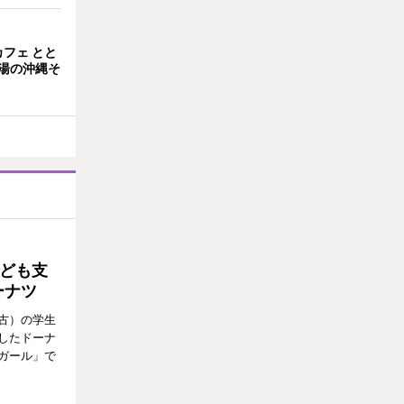
フェ とと
湯の沖縄そ
ども支
ーナツ
古）の学生
したドーナ
ガール」で