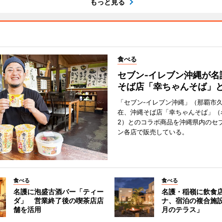
もっと見る
食べる
セブン‐イレブン沖縄が名
そば店「幸ちゃんそば」
「セブン‐イレブン沖縄」（那覇市
在、沖縄そば店「幸ちゃんそば」（
2）とのコラボ商品を沖縄県内のセブ
ン各店で販売している。
食べる
食べる
名護に泡盛古酒バー「ティー
名護・稲嶺に飲食
ダ」 営業終了後の喫茶店店
ナ、宿泊の複合施
舗を活用
月のテラス」