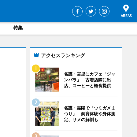
特集
アクセスランキング
名護・宮里にカフェ「ジャ
ンバラ」 古着店隣に出
店、コーヒーと軽食提供
名護・嘉陽で「ウミガメま
つり」 飼育体験や身体測
定、サメの解剖も