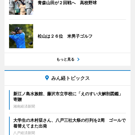
青森山田が２回戦へ 高校野球
松山は２６位 米男子ゴルフ
もっと見る
みん経トピックス
新江ノ島水族館、藤沢市立学校に「えのすい大解剖図鑑」
寄贈
湘南経済新聞
大学生の木村栞さん、八戸三社大祭の行列を2周 ゴールで
着替えてまた出発
八戸経済新聞