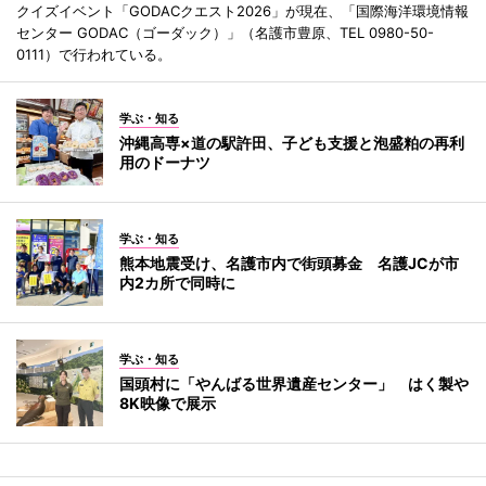
クイズイベント「GODACクエスト2026」が現在、「国際海洋環境情報
センター GODAC（ゴーダック）」（名護市豊原、TEL 0980-50-
0111）で行われている。
学ぶ・知る
沖縄高専×道の駅許田、子ども支援と泡盛粕の再利
用のドーナツ
学ぶ・知る
熊本地震受け、名護市内で街頭募金 名護JCが市
内2カ所で同時に
学ぶ・知る
国頭村に「やんばる世界遺産センター」 はく製や
8K映像で展示