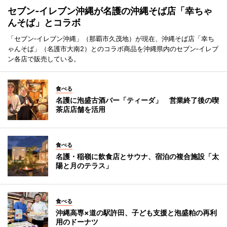
セブン‐イレブン沖縄が名護の沖縄そば店「幸ちゃ
んそば」とコラボ
「セブン‐イレブン沖縄」（那覇市久茂地）が現在、沖縄そば店「幸ち
ゃんそば」（名護市大南2）とのコラボ商品を沖縄県内のセブン‐イレブ
ン各店で販売している。
食べる
名護に泡盛古酒バー「ティーダ」 営業終了後の喫
茶店店舗を活用
食べる
名護・稲嶺に飲食店とサウナ、宿泊の複合施設「太
陽と月のテラス」
食べる
沖縄高専×道の駅許田、子ども支援と泡盛粕の再利
用のドーナツ