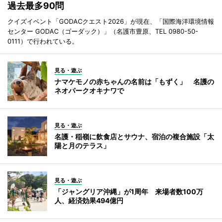
過去最多90問
クイズイベント「GODACクエスト2026」が現在、「国際海洋環境情報
センター GODAC（ゴーダック）」（名護市豊原、TEL 0980-50-
0111）で行われている。
見る・遊ぶ
ナマケモノの赤ちゃんの名前は「もずく」 名護の
ネオパークオキナワで
見る・遊ぶ
名護・稲嶺に飲食店とサウナ、宿泊の複合施設「太
陽と月のテラス」
見る・遊ぶ
「ジャングリア沖縄」が1周年 来場者数100万
人、経済効果494億円