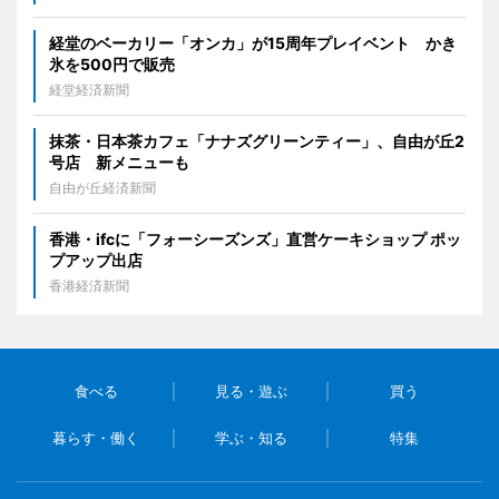
経堂のベーカリー「オンカ」が15周年プレイベント かき
氷を500円で販売
経堂経済新聞
抹茶・日本茶カフェ「ナナズグリーンティー」、自由が丘2
号店 新メニューも
自由が丘経済新聞
香港・ifcに「フォーシーズンズ」直営ケーキショップ ポッ
プアップ出店
香港経済新聞
食べる
見る・遊ぶ
買う
暮らす・働く
学ぶ・知る
特集