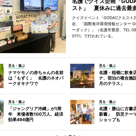
名護でクイズ企画「GOD
スト」 夏休みに過去最多
クイズイベント「GODACクエスト2
在、「国際海洋環境情報センター G
ーダック）」（名護市豊原、TEL 098
0111）で行われている。
見る・遊ぶ
見る・遊ぶ
ナマケモノの赤ちゃんの名前
名護・稲嶺に飲食
は「もずく」 名護のネオパ
ナ、宿泊の複合施
ークオキナワで
月のテラス」
見る・遊ぶ
見る・遊ぶ
「ジャングリア沖縄」が1周
名護・勝山に古書
年 来場者数100万人、経済
新書」 防災テー
効果494億円
ショップも