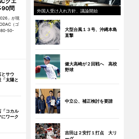
ACクエ
90問
外国人受け入れ方針、議論開始
026」が現
ODAC（ゴ
大型台風１３号、沖縄本島
0-50-
直撃
健大高崎が２回戦へ 高校
野球
店とサウ
設「太陽と
中立公、補正検討を要請
店「コカル
マにワーク
吉田は２安打１打点 大リ
ーグ