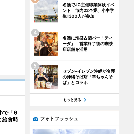
名護でJC主催職業体験イベ
ント 市内22企業、小中学
生1300人が参加
名護に泡盛古酒バー「ティ
ーダ」 営業終了後の喫茶
店店舗を活用
セブン‐イレブン沖縄が名護
の沖縄そば店「幸ちゃんそ
ば」とコラボ
もっと見る
小で「6
フォトフラッシュ
と給食時