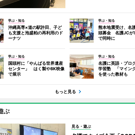
学ぶ・知る
学ぶ・知る
沖縄高専×道の駅許田、子ど
熊本地震受け、名
も支援と泡盛粕の再利用のド
頭募金 名護JCが
ーナツ
で同時に
学ぶ・知る
学ぶ・知る
国頭村に「やんばる世界遺産
名護に英語・プロ
センター」 はく製や8K映像
学習塾 「マイン
で展示
を使った教材も
もっと見る
遊ぶ
見る・遊ぶ