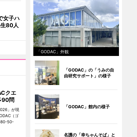
で女子ハ
生80人
「GODAC」外観
「GODAC」の「うみの自
由研究サポート」の様子
ACクエ
90問
「GODAC」館内の様子
026」が現
ODAC（ゴ
0-50-
名護の「幸ちゃんそば」と