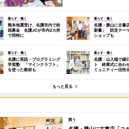
暮らす・働く
暮らす・働く
熊本地震受け、名護市内で街
名護・勝山に古書
頭募金 名護JCが市内2カ所
新書」 防災テー
で同時に
ショップも
暮らす・働く
暮らす・働く
名護に英語・プログラミング
名護・山入端で縁
学習塾 「マインクラフト」
ト 終業式に合わ
を使った教材も
ミュニティー活性
もっと見る
買う
名護・勝山に古書店「コ