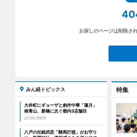
40
お探しのページは削除され
みん経トピックス
特集
大井町にギョーザと創作中華「蓮月」
南青山、新橋に次ぐ都内3店舗目
品川経済新聞
八戸の伝統武芸「騎馬打毬」がお守り