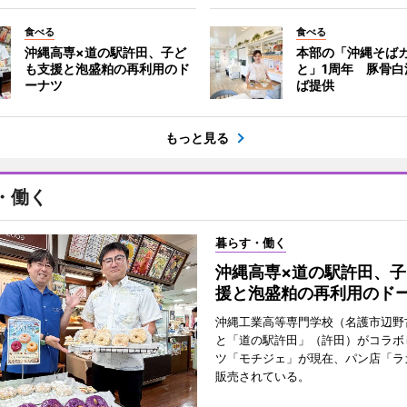
食べる
食べる
沖縄高専×道の駅許田、子ど
本部の「沖縄そばカ
も支援と泡盛粕の再利用のド
と」1周年 豚骨白
ーナツ
ば提供
もっと見る
・働く
暮らす・働く
沖縄高専×道の駅許田、子
援と泡盛粕の再利用のド
沖縄工業高等専門学校（名護市辺野
と「道の駅許田」（許田）がコラボ
ツ「モチジェ」が現在、パン店「ラ
販売されている。