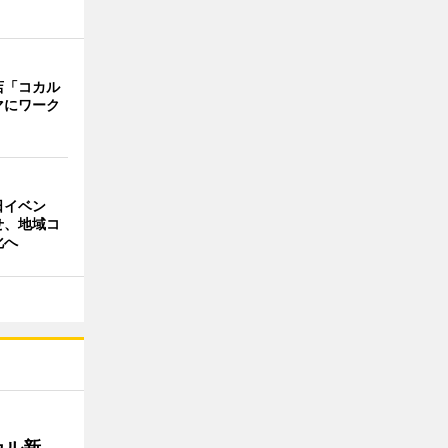
店「コカル
マにワーク
日イベン
せ、地域コ
化へ
カル新