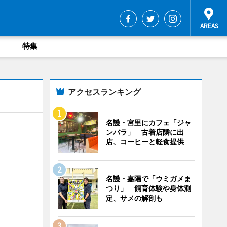
特集
アクセスランキング
名護・宮里にカフェ「ジャ
ンバラ」 古着店隣に出
店、コーヒーと軽食提供
名護・嘉陽で「ウミガメま
つり」 飼育体験や身体測
定、サメの解剖も