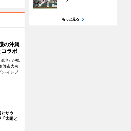
もっと見る
護の沖縄
とコラボ
久茂地）が現
名護市大南
ン‐イレブ
店とサウ
設「太陽と