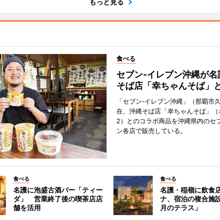
もっと見る
食べる
セブン‐イレブン沖縄が名
そば店「幸ちゃんそば」
「セブン‐イレブン沖縄」（那覇市
在、沖縄そば店「幸ちゃんそば」（
2）とのコラボ商品を沖縄県内のセブ
ン各店で販売している。
食べる
食べる
名護に泡盛古酒バー「ティー
名護・稲嶺に飲食
ダ」 営業終了後の喫茶店店
ナ、宿泊の複合施
舗を活用
月のテラス」