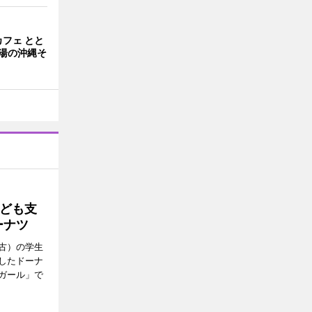
フェ とと
湯の沖縄そ
ども支
ーナツ
古）の学生
したドーナ
ガール」で