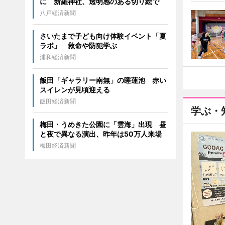
に 新羅神社、透明感のある切り絵で
八戸経済新聞
さいたまで子ども向け体験イベント「夏
ラボ」 救命や防犯学ぶ
浦和経済新聞
飯田「ギャラリー南無」の睡蓮池 赤い
スイレンが見頃迎える
飯田経済新聞
学ぶ・
梅田・うめきた公園に「雲海」出現 昼
と夜で異なる演出、昨年は50万人来場
梅田経済新聞