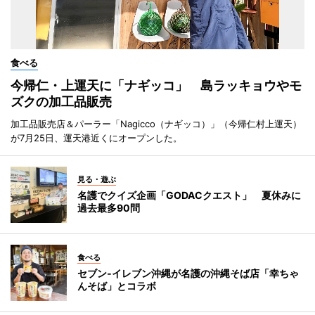
食べる
今帰仁・上運天に「ナギッコ」 島ラッキョウやモ
ズクの加工品販売
加工品販売店＆パーラー「Nagicco（ナギッコ）」（今帰仁村上運天）
が7月25日、運天港近くにオープンした。
見る・遊ぶ
名護でクイズ企画「GODACクエスト」 夏休みに
過去最多90問
食べる
セブン‐イレブン沖縄が名護の沖縄そば店「幸ちゃ
んそば」とコラボ