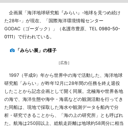
企画展「海洋地球研究船『みらい』-地球を見つめ続け
た28年-」が現在、「国際海洋環境情報センター
GODAC（ゴーダック）」（名護市豊原、TEL
0980-50-
0111
）で行われている。
「みらい展」の様子
［広告］
1997（平成9）年から世界中の海で活動した、海洋地球
研究船「みらい」が昨年12月に28年間の任務を終え退役
したことから記念企画として開く同展。北極海や世界各地
の海で、海洋生態や海中・海底などの観測活動を行ってき
た同船は、現地で採取した海水や観測データを船内で分
析・研究できることから、「海の上の研究所」とも呼ばれ
た。航海は250回以上、総航走距離は地球約58周分に相当