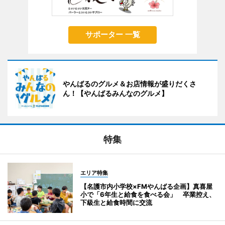
サポーター 一覧
やんばるのグルメ＆お店情報が盛りだくさ
ん！【やんばるみんなのグルメ】
特集
エリア特集
【名護市内小学校×FMやんばる企画】真喜屋
小で「6年生と給食を食べる会」 卒業控え、
下級生と給食時間に交流