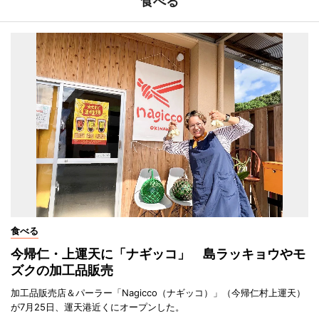
食べる
食べる
今帰仁・上運天に「ナギッコ」 島ラッキョウやモ
ズクの加工品販売
加工品販売店＆パーラー「Nagicco（ナギッコ）」（今帰仁村上運天）
が7月25日、運天港近くにオープンした。