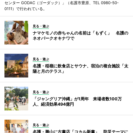
センター GODAC（ゴーダック）」（名護市豊原、TEL 0980-50-
0111）で行われている。
見る・遊ぶ
ナマケモノの赤ちゃんの名前は「もずく」 名護の
ネオパークオキナワで
見る・遊ぶ
名護・稲嶺に飲食店とサウナ、宿泊の複合施設「太
陽と月のテラス」
見る・遊ぶ
「ジャングリア沖縄」が1周年 来場者数100万
人、経済効果494億円
見る・遊ぶ
名護・勝山に古書店「コカル新書」 防災テーマに