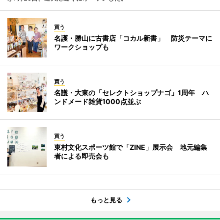
買う
名護・勝山に古書店「コカル新書」 防災テーマに
ワークショップも
買う
名護・大東の「セレクトショップナゴ」1周年 ハ
ンドメード雑貨1000点並ぶ
買う
東村文化スポーツ館で「ZINE」展示会 地元編集
者による即売会も
もっと見る