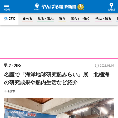
27°C
食べる
見る・遊ぶ
買う
暮らす・働く
学ぶ・知る
学ぶ・知る
2026.06.04
名護で「海洋地球研究船みらい」展 北極海
の研究成果や船内生活など紹介
名護市