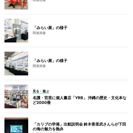
関連画像
「みらい展」の様子
関連画像
「みらい展」の様子
関連画像
見る・遊ぶ
名護・宮里に個人書店「YRB」 沖縄の歴史・文化本な
ど2000冊
「カリブの学港」出航説明会 鈴木香里武さんらが下田
の海の魅力を熱弁