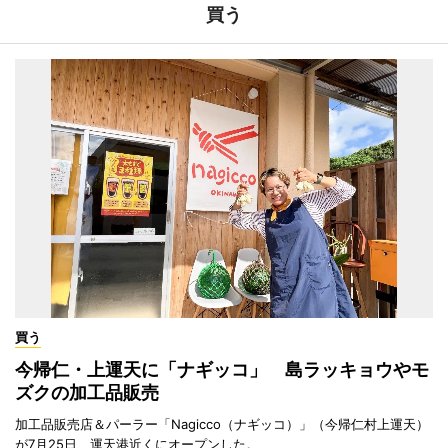
買う
買う
今帰仁・上運天に「ナギッコ」 島ラッキョウやモ
ズクの加工品販売
加工品販売店＆パーラー「Nagicco（ナギッコ）」（今帰仁村上運天）
が7月25日、運天港近くにオープンした。