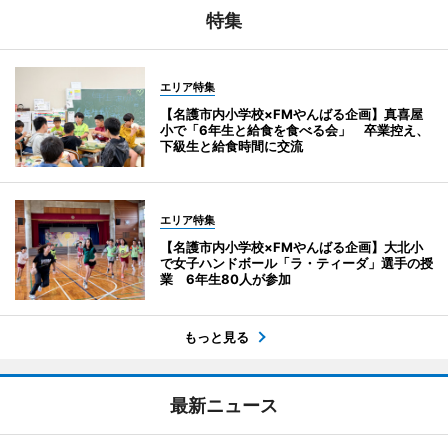
特集
エリア特集
【名護市内小学校×FMやんばる企画】真喜屋
小で「6年生と給食を食べる会」 卒業控え、
下級生と給食時間に交流
エリア特集
【名護市内小学校×FMやんばる企画】大北小
で女子ハンドボール「ラ・ティーダ」選手の授
業 6年生80人が参加
もっと見る
最新ニュース