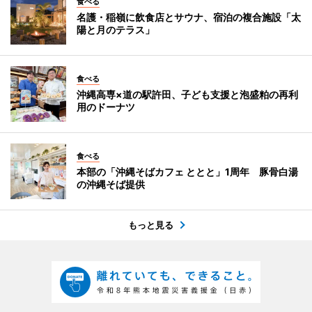
食べる
名護・稲嶺に飲食店とサウナ、宿泊の複合施設「太
陽と月のテラス」
食べる
沖縄高専×道の駅許田、子ども支援と泡盛粕の再利
用のドーナツ
食べる
本部の「沖縄そばカフェ ととと」1周年 豚骨白湯
の沖縄そば提供
もっと見る