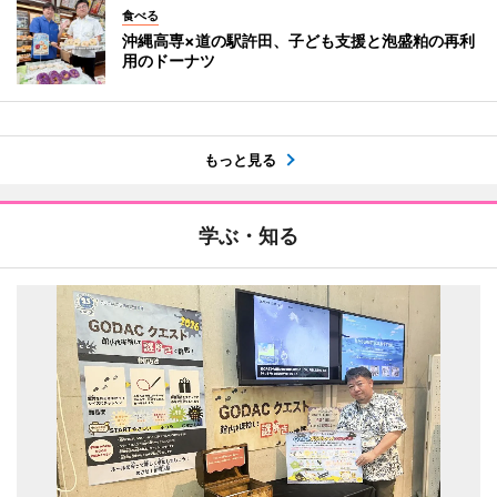
食べる
沖縄高専×道の駅許田、子ども支援と泡盛粕の再利
用のドーナツ
もっと見る
学ぶ・知る