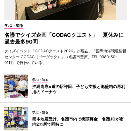
学ぶ・知る
名護でクイズ企画「GODACクエスト」 夏休みに
過去最多90問
クイズイベント「GODACクエスト2026」が現在、「国際海洋環境情報
センター GODAC（ゴーダック）」（名護市豊原、TEL 0980-50-
0111）で行われている。
学ぶ・知る
沖縄高専×道の駅許田、子ども支援と泡盛粕の再利
用のドーナツ
学ぶ・知る
熊本地震受け、名護市内で街頭募金 名護JCが市
内2カ所で同時に