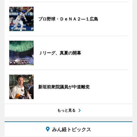
プロ野球・ＤｅＮＡ２―１広島
Ｊリーグ、真夏の開幕
新垣前衆院議員が中道離党
もっと見る
みん経トピックス