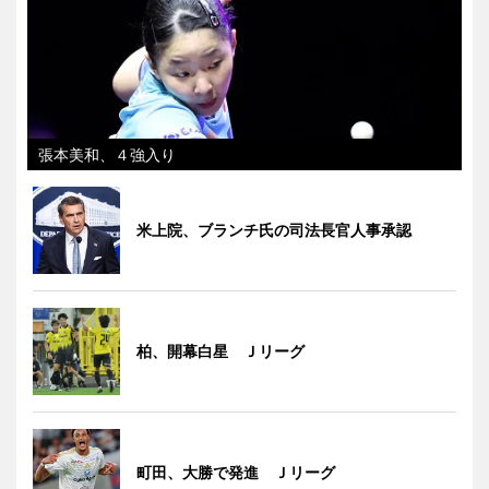
張本美和、４強入り
米上院、ブランチ氏の司法長官人事承認
柏、開幕白星 Ｊリーグ
町田、大勝で発進 Ｊリーグ