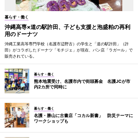
暮らす・働く
沖縄高専×道の駅許田、子ども支援と泡盛粕の再利
用のドーナツ
沖縄工業高等専門学校（名護市辺野古）の学生と「道の駅許田」（許
田）がコラボしたドーナツ「モチジェ」が現在、パン店「ラガール」で
販売されている。
暮らす・働く
熊本地震受け、名護市内で街頭募金 名護JCが市
内2カ所で同時に
暮らす・働く
名護・勝山に古書店「コカル新書」 防災テーマに
ワークショップも