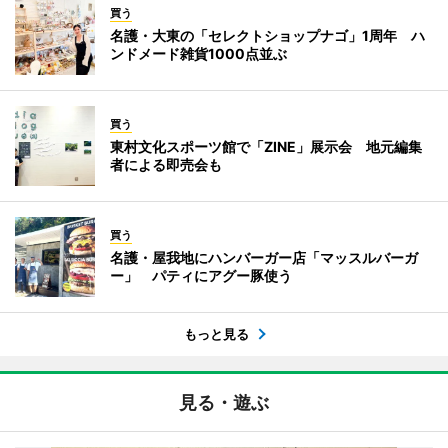
買う
名護・大東の「セレクトショップナゴ」1周年 ハ
ンドメード雑貨1000点並ぶ
買う
東村文化スポーツ館で「ZINE」展示会 地元編集
者による即売会も
買う
名護・屋我地にハンバーガー店「マッスルバーガ
ー」 パティにアグー豚使う
もっと見る
見る・遊ぶ