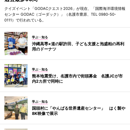
クイズイベント「GODACクエスト2026」が現在、「国際海洋環境情報
センター GODAC（ゴーダック）」（名護市豊原、TEL 0980-50-
0111）で行われている。
学ぶ・知る
沖縄高専×道の駅許田、子ども支援と泡盛粕の再利
用のドーナツ
学ぶ・知る
熊本地震受け、名護市内で街頭募金 名護JCが市
内2カ所で同時に
学ぶ・知る
国頭村に「やんばる世界遺産センター」 はく製や
8K映像で展示