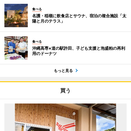
食べる
名護・稲嶺に飲食店とサウナ、宿泊の複合施設「太
陽と月のテラス」
食べる
沖縄高専×道の駅許田、子ども支援と泡盛粕の再利
用のドーナツ
もっと見る
買う