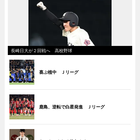
長崎日大が２回戦へ 高校野球
喜ぶ植中 Ｊリーグ
鹿島、逆転で白星発進 Ｊリーグ