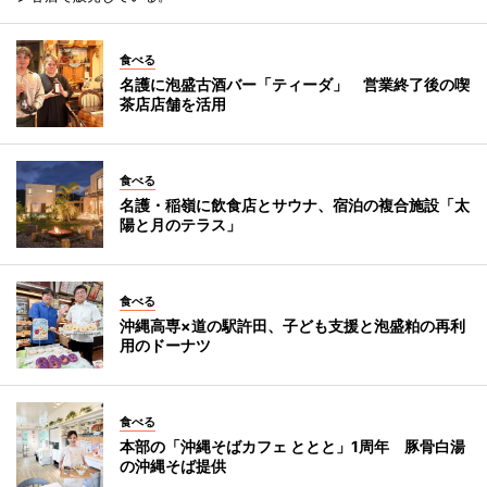
食べる
名護に泡盛古酒バー「ティーダ」 営業終了後の喫
茶店店舗を活用
食べる
名護・稲嶺に飲食店とサウナ、宿泊の複合施設「太
陽と月のテラス」
食べる
沖縄高専×道の駅許田、子ども支援と泡盛粕の再利
用のドーナツ
食べる
本部の「沖縄そばカフェ ととと」1周年 豚骨白湯
の沖縄そば提供