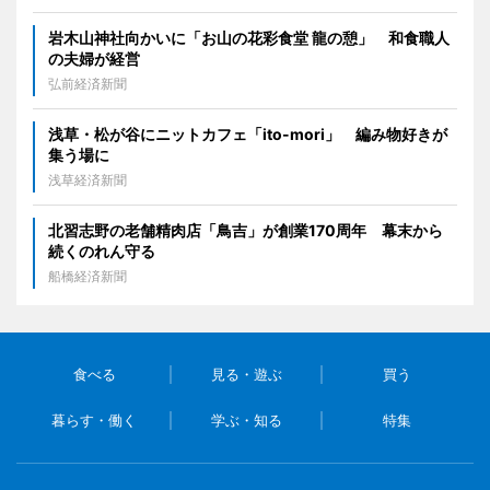
岩木山神社向かいに「お山の花彩食堂 龍の憩」 和食職人
の夫婦が経営
弘前経済新聞
浅草・松が谷にニットカフェ「ito-mori」 編み物好きが
集う場に
浅草経済新聞
北習志野の老舗精肉店「鳥吉」が創業170周年 幕末から
続くのれん守る
船橋経済新聞
食べる
見る・遊ぶ
買う
暮らす・働く
学ぶ・知る
特集