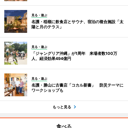
見る・遊ぶ
名護・稲嶺に飲食店とサウナ、宿泊の複合施設「太
陽と月のテラス」
見る・遊ぶ
「ジャングリア沖縄」が1周年 来場者数100万
人、経済効果494億円
見る・遊ぶ
名護・勝山に古書店「コカル新書」 防災テーマに
ワークショップも
もっと見る
食べる