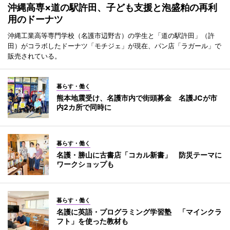
沖縄高専×道の駅許田、子ども支援と泡盛粕の再利
用のドーナツ
沖縄工業高等専門学校（名護市辺野古）の学生と「道の駅許田」（許
田）がコラボしたドーナツ「モチジェ」が現在、パン店「ラガール」で
販売されている。
暮らす・働く
熊本地震受け、名護市内で街頭募金 名護JCが市
内2カ所で同時に
暮らす・働く
名護・勝山に古書店「コカル新書」 防災テーマに
ワークショップも
暮らす・働く
名護に英語・プログラミング学習塾 「マインクラ
フト」を使った教材も