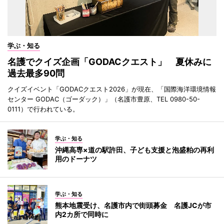
学ぶ・知る
名護でクイズ企画「GODACクエスト」 夏休みに
過去最多90問
クイズイベント「GODACクエスト2026」が現在、「国際海洋環境情報
センター GODAC（ゴーダック）」（名護市豊原、TEL 0980-50-
0111）で行われている。
学ぶ・知る
沖縄高専×道の駅許田、子ども支援と泡盛粕の再利
用のドーナツ
学ぶ・知る
熊本地震受け、名護市内で街頭募金 名護JCが市
内2カ所で同時に