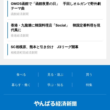
OMO5函館で「函館夜景の日」 手回しオルガンで野外劇
テーマ曲
函館経済新聞
香港・九龍塘に韓国料理店「Social」 韓国定番料理を現
代風に
香港経済新聞
SC相模原、熊本と引き分け J3リーグ開幕
相模原町田経済新聞
食べる
見る・遊ぶ
買う
暮らす・働く
学ぶ・知る
特集