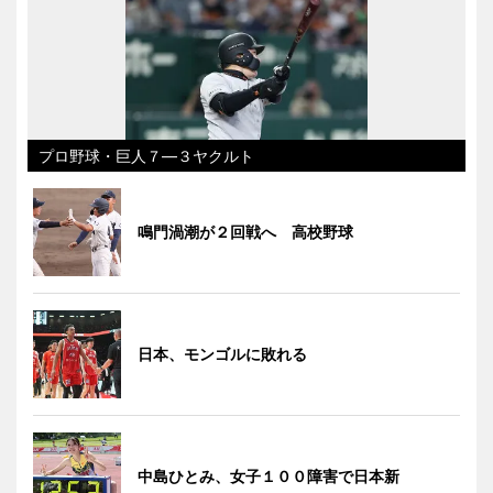
プロ野球・巨人７―３ヤクルト
鳴門渦潮が２回戦へ 高校野球
日本、モンゴルに敗れる
中島ひとみ、女子１００障害で日本新