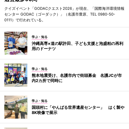
クイズイベント「GODACクエスト2026」が現在、「国際海洋環境情報
センター GODAC（ゴーダック）」（名護市豊原、TEL 0980-50-
0111）で行われている。
学ぶ・知る
沖縄高専×道の駅許田、子ども支援と泡盛粕の再利
用のドーナツ
学ぶ・知る
熊本地震受け、名護市内で街頭募金 名護JCが市
内2カ所で同時に
学ぶ・知る
国頭村に「やんばる世界遺産センター」 はく製や
8K映像で展示