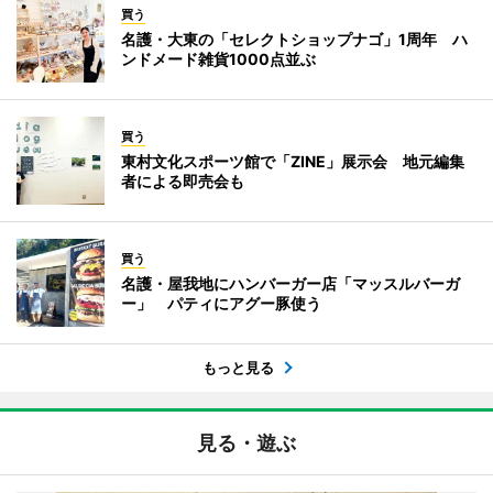
買う
名護・大東の「セレクトショップナゴ」1周年 ハ
ンドメード雑貨1000点並ぶ
買う
東村文化スポーツ館で「ZINE」展示会 地元編集
者による即売会も
買う
名護・屋我地にハンバーガー店「マッスルバーガ
ー」 パティにアグー豚使う
もっと見る
見る・遊ぶ