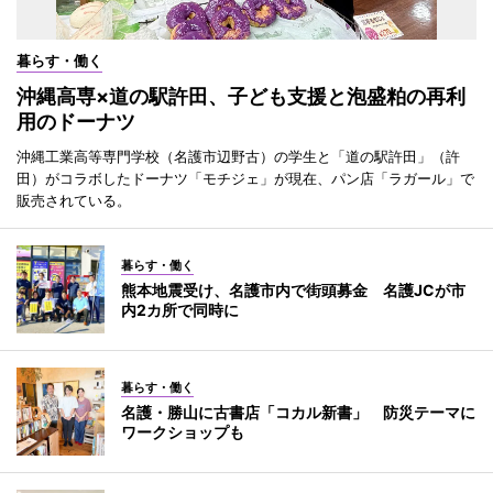
暮らす・働く
沖縄高専×道の駅許田、子ども支援と泡盛粕の再利
用のドーナツ
沖縄工業高等専門学校（名護市辺野古）の学生と「道の駅許田」（許
田）がコラボしたドーナツ「モチジェ」が現在、パン店「ラガール」で
販売されている。
暮らす・働く
熊本地震受け、名護市内で街頭募金 名護JCが市
内2カ所で同時に
暮らす・働く
名護・勝山に古書店「コカル新書」 防災テーマに
ワークショップも