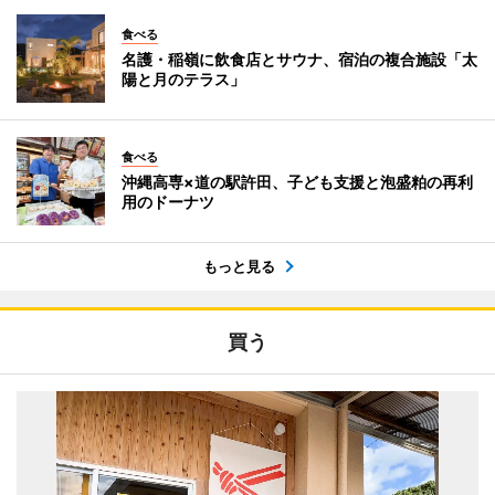
食べる
名護・稲嶺に飲食店とサウナ、宿泊の複合施設「太
陽と月のテラス」
食べる
沖縄高専×道の駅許田、子ども支援と泡盛粕の再利
用のドーナツ
もっと見る
買う