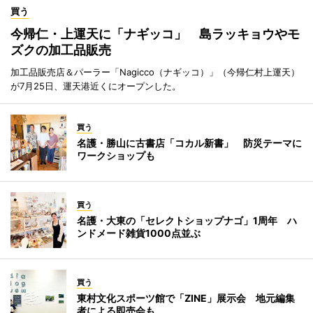
買う
今帰仁・上運天に「ナギッコ」 島ラッキョウやモ
ズクの加工品販売
加工品販売店＆パーラー「Nagicco（ナギッコ）」（今帰仁村上運天）
が7月25日、運天港近くにオープンした。
買う
名護・勝山に古書店「コカル新書」 防災テーマに
ワークショップも
買う
名護・大東の「セレクトショップナゴ」1周年 ハ
ンドメード雑貨1000点並ぶ
買う
東村文化スポーツ館で「ZINE」展示会 地元編集
者による即売会も