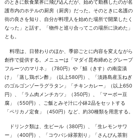
のときに飲食業界に飛び込んだが、始めて勤務したのが名
護市内のホテルの厨房（厨房）だった。そのときに名護の
街の良さを知り、自分が料理人を始めた場所で開業したく
なった」と話す。「物件と巡り合ってこの場所に決めた」
とも。
料理は、日替わりのほか、季節ごとに内容を変えながら
創作で提供する。メニューは「マダイ昆布締めとグレープ
フルーツのマリネ」（780円）や「鱚（きす）の南蛮漬
け」「蒸し鶏ポン酢」（以上580円）、「淡路島産玉ねぎ
のゴルゴンゾーラグラタン」「チキンカレー」（以上650
円）、「ラム肉メンチカツ」（350円）、「マーボー豆
腐」（550円）、ご飯とみそ汁に小鉢2品をセットする
「ペリカノ定食」（450円）など、約30種類を用意する。
ドリンク類は、生ビール（380円）、「生レモンサワ
ー」（400円）、「コウバシ緑茶割り」「さんぴん茶割