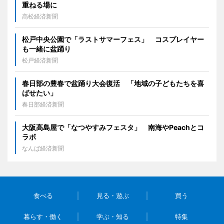
重ねる場に
高松経済新聞
松戸中央公園で「ラストサマーフェス」 コスプレイヤー
も一緒に盆踊り
松戸経済新聞
春日部の豊春で盆踊り大会復活 「地域の子どもたちを喜
ばせたい」
春日部経済新聞
大阪高島屋で「なつやすみフェスタ」 南海やPeachとコ
ラボ
なんば経済新聞
食べる
見る・遊ぶ
買う
暮らす・働く
学ぶ・知る
特集