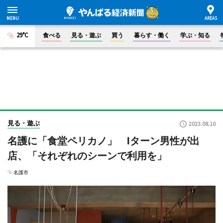
29°C
食べる
見る・遊ぶ
買う
暮らす・働く
学ぶ・知る
見る・遊ぶ
2023.08.10
名護に「食堂ペリカノ」 Iターン男性が出
店、「それぞれのシーンで利用を」
名護市