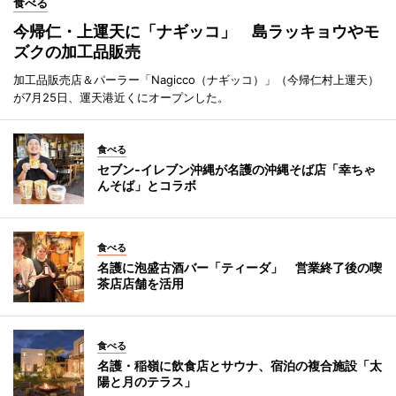
食べる
今帰仁・上運天に「ナギッコ」 島ラッキョウやモ
ズクの加工品販売
加工品販売店＆パーラー「Nagicco（ナギッコ）」（今帰仁村上運天）
が7月25日、運天港近くにオープンした。
食べる
セブン‐イレブン沖縄が名護の沖縄そば店「幸ちゃ
んそば」とコラボ
食べる
名護に泡盛古酒バー「ティーダ」 営業終了後の喫
茶店店舗を活用
食べる
名護・稲嶺に飲食店とサウナ、宿泊の複合施設「太
陽と月のテラス」