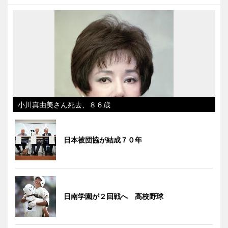
小川真由美さん死去、８６歳
日本被団協が結成７０年
日南学園が２回戦へ 高校野球