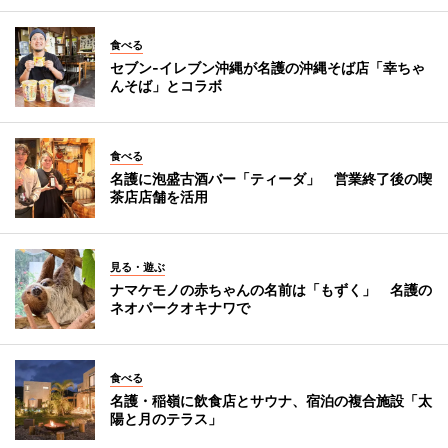
食べる
セブン‐イレブン沖縄が名護の沖縄そば店「幸ちゃ
んそば」とコラボ
食べる
名護に泡盛古酒バー「ティーダ」 営業終了後の喫
茶店店舗を活用
見る・遊ぶ
ナマケモノの赤ちゃんの名前は「もずく」 名護の
ネオパークオキナワで
食べる
名護・稲嶺に飲食店とサウナ、宿泊の複合施設「太
陽と月のテラス」