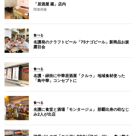
「居酒屋 蔵」店内
関連画像
食べる
名護発のクラフトビール「75ナゴビール」新商品お披
露目会
食べる
名護・緑街に中華居酒屋「クルゥ」 地域食材使った
「島中華」コンセプトに
食べる
名護に食堂と酒場「モンタージュ」 那覇出身の幼なじ
み2人が出店