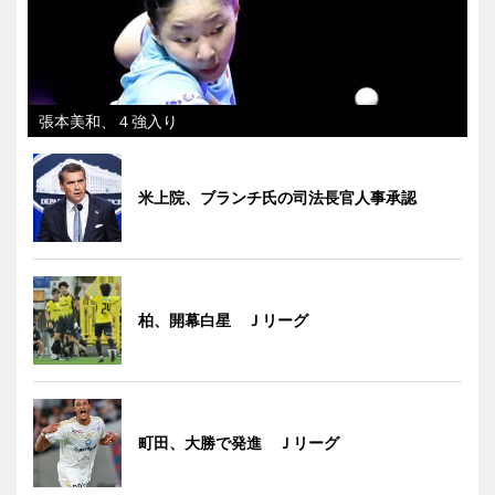
張本美和、４強入り
米上院、ブランチ氏の司法長官人事承認
柏、開幕白星 Ｊリーグ
町田、大勝で発進 Ｊリーグ