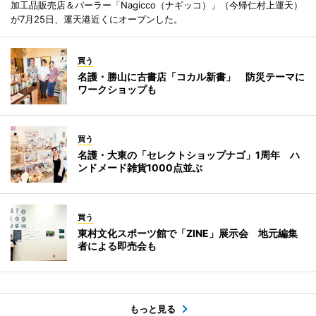
加工品販売店＆パーラー「Nagicco（ナギッコ）」（今帰仁村上運天）
が7月25日、運天港近くにオープンした。
買う
名護・勝山に古書店「コカル新書」 防災テーマに
ワークショップも
買う
名護・大東の「セレクトショップナゴ」1周年 ハ
ンドメード雑貨1000点並ぶ
買う
東村文化スポーツ館で「ZINE」展示会 地元編集
者による即売会も
もっと見る