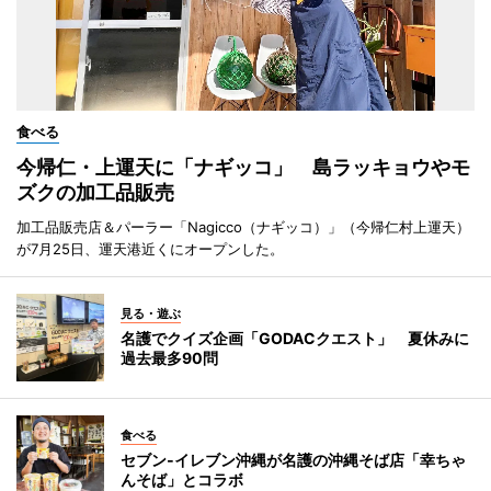
食べる
今帰仁・上運天に「ナギッコ」 島ラッキョウやモ
ズクの加工品販売
加工品販売店＆パーラー「Nagicco（ナギッコ）」（今帰仁村上運天）
が7月25日、運天港近くにオープンした。
見る・遊ぶ
名護でクイズ企画「GODACクエスト」 夏休みに
過去最多90問
食べる
セブン‐イレブン沖縄が名護の沖縄そば店「幸ちゃ
んそば」とコラボ