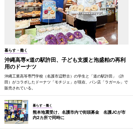
暮らす・働く
沖縄高専×道の駅許田、子ども支援と泡盛粕の再利
用のドーナツ
沖縄工業高等専門学校（名護市辺野古）の学生と「道の駅許田」（許
田）がコラボしたドーナツ「モチジェ」が現在、パン店「ラガール」で
販売されている。
暮らす・働く
熊本地震受け、名護市内で街頭募金 名護JCが市
内2カ所で同時に