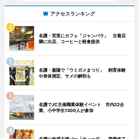
アクセスランキング
名護・宮里にカフェ「ジャンバラ」 古着店
隣に出店、コーヒーと軽食提供
名護・嘉陽で「ウミガメまつり」 飼育体験
や身体測定、サメの解剖も
名護でJC主催職業体験イベント 市内22企
業、小中学生1300人が参加
名護に泡盛古酒バー「ティーダ」 営業終了