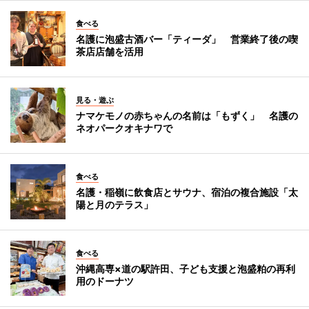
食べる
名護に泡盛古酒バー「ティーダ」 営業終了後の喫
茶店店舗を活用
見る・遊ぶ
ナマケモノの赤ちゃんの名前は「もずく」 名護の
ネオパークオキナワで
食べる
名護・稲嶺に飲食店とサウナ、宿泊の複合施設「太
陽と月のテラス」
食べる
沖縄高専×道の駅許田、子ども支援と泡盛粕の再利
用のドーナツ