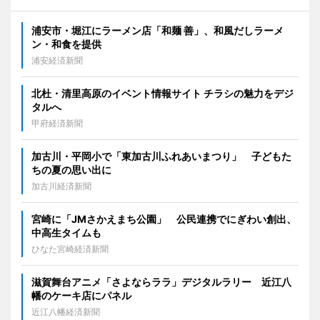
浦安市・堀江にラーメン店「和麺 善」、和風だしラーメ
ン・和食を提供
浦安経済新聞
北杜・清里高原のイベント情報サイト チラシの魅力をデジ
タルへ
甲府経済新聞
加古川・平岡小で「東加古川ふれあいまつり」 子どもた
ちの夏の思い出に
加古川経済新聞
宮崎に「JMさかえまち公園」 公民連携でにぎわい創出、
中高生タイムも
ひなた宮崎経済新聞
滋賀舞台アニメ「さよならララ」デジタルラリー 近江八
幡のケーキ店にパネル
近江八幡経済新聞