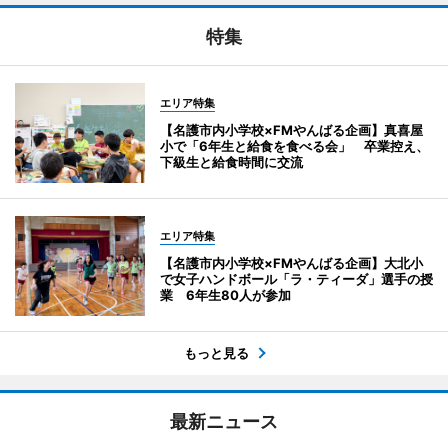
特集
エリア特集
【名護市内小学校×FMやんばる企画】真喜屋
小で「6年生と給食を食べる会」 卒業控え、
下級生と給食時間に交流
エリア特集
【名護市内小学校×FMやんばる企画】大北小
で女子ハンドボール「ラ・ティーダ」選手の授
業 6年生80人が参加
もっと見る
最新ニュース