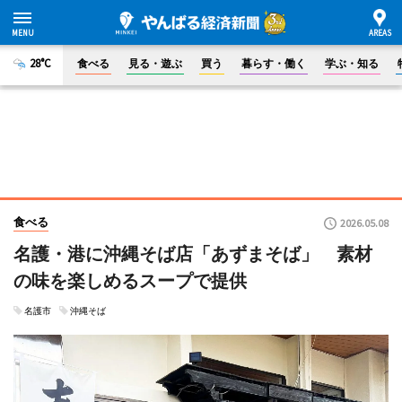
28°C
食べる
見る・遊ぶ
買う
暮らす・働く
学ぶ・知る
食べる
2026.05.08
名護・港に沖縄そば店「あずまそば」 素材
の味を楽しめるスープで提供
名護市
沖縄そば