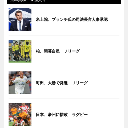
米上院、ブランチ氏の司法長官人事承認
柏、開幕白星 Ｊリーグ
町田、大勝で発進 Ｊリーグ
日本、豪州に惜敗 ラグビー