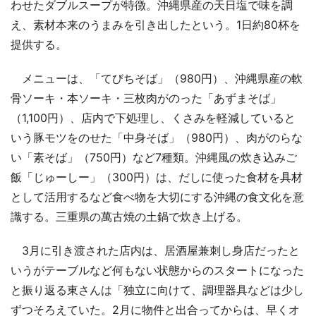
わせたダブルスープが特徴。沖縄県産の天日塩で味を調
え、素材本来のうまみを引き出したという。1日約80杯を
提供する。
メニューは、「てびちそば」（980円）、沖縄県産の軟
骨ソーキ・本ソーキ・三枚肉がのった「あずまそば」
（1,100円）、店内で下処理し、くさみを軽減していると
いう豚モツをのせた「中身そば」（980円）、肉がのらな
い「素そば」（750円）など7種類。沖縄風の炊き込みご
飯「じゅーしー」（300円）は、だしに使った食材を具材
として活用するなど食べ物を大切にする沖縄の食文化を意
識する。三重県の萬古焼の土鍋で炊き上げる。
3月に引き渡された店内は、居酒屋兼刺し身店だったと
いうがテーブルなど何もない状態からのスタートになった
と振り返る東さんは「独立に向けて、調理器具などは少し
ずつそろえていた。2月に物件と出合ってからは、早くオ