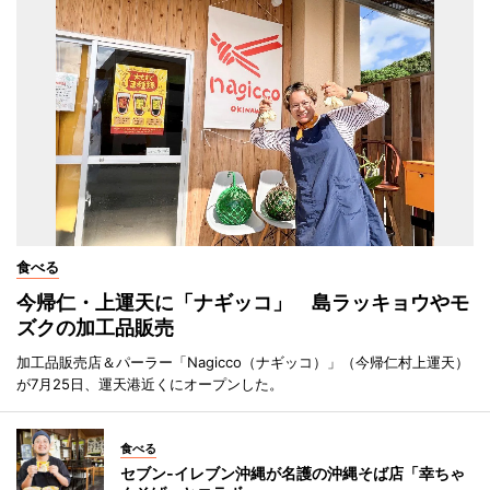
食べる
今帰仁・上運天に「ナギッコ」 島ラッキョウやモ
ズクの加工品販売
加工品販売店＆パーラー「Nagicco（ナギッコ）」（今帰仁村上運天）
が7月25日、運天港近くにオープンした。
食べる
セブン‐イレブン沖縄が名護の沖縄そば店「幸ちゃ