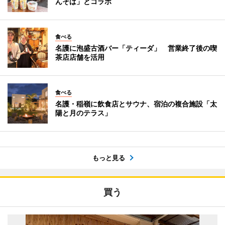
んそば」とコラボ
食べる
名護に泡盛古酒バー「ティーダ」 営業終了後の喫
茶店店舗を活用
食べる
名護・稲嶺に飲食店とサウナ、宿泊の複合施設「太
陽と月のテラス」
もっと見る
買う