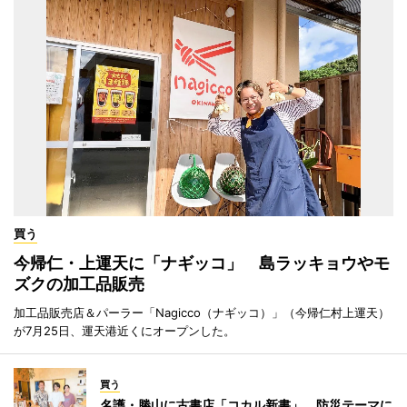
買う
今帰仁・上運天に「ナギッコ」 島ラッキョウやモ
ズクの加工品販売
加工品販売店＆パーラー「Nagicco（ナギッコ）」（今帰仁村上運天）
が7月25日、運天港近くにオープンした。
買う
名護・勝山に古書店「コカル新書」 防災テーマに