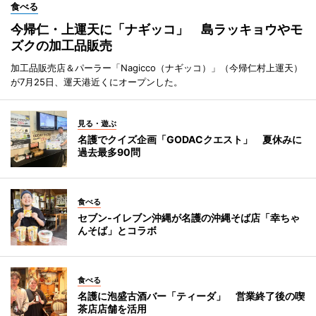
食べる
今帰仁・上運天に「ナギッコ」 島ラッキョウやモ
ズクの加工品販売
加工品販売店＆パーラー「Nagicco（ナギッコ）」（今帰仁村上運天）
が7月25日、運天港近くにオープンした。
見る・遊ぶ
名護でクイズ企画「GODACクエスト」 夏休みに
過去最多90問
食べる
セブン‐イレブン沖縄が名護の沖縄そば店「幸ちゃ
んそば」とコラボ
食べる
名護に泡盛古酒バー「ティーダ」 営業終了後の喫
茶店店舗を活用