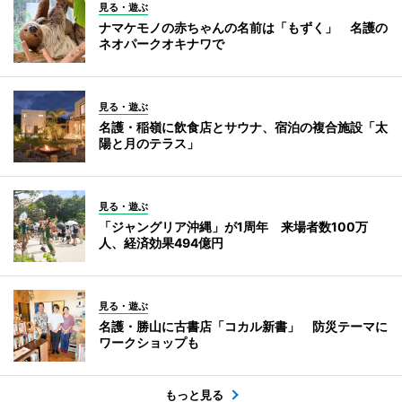
見る・遊ぶ
ナマケモノの赤ちゃんの名前は「もずく」 名護の
ネオパークオキナワで
見る・遊ぶ
名護・稲嶺に飲食店とサウナ、宿泊の複合施設「太
陽と月のテラス」
見る・遊ぶ
「ジャングリア沖縄」が1周年 来場者数100万
人、経済効果494億円
見る・遊ぶ
名護・勝山に古書店「コカル新書」 防災テーマに
ワークショップも
もっと見る