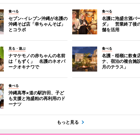
食べる
食べる
セブン‐イレブン沖縄が名護の
名護に泡盛古酒バ
沖縄そば店「幸ちゃんそば」
ダ」 営業終了後
とコラボ
舗を活用
見る・遊ぶ
食べる
ナマケモノの赤ちゃんの名前
名護・稲嶺に飲食
は「もずく」 名護のネオパ
ナ、宿泊の複合施
ークオキナワで
月のテラス」
食べる
沖縄高専×道の駅許田、子ど
も支援と泡盛粕の再利用のド
ーナツ
もっと見る