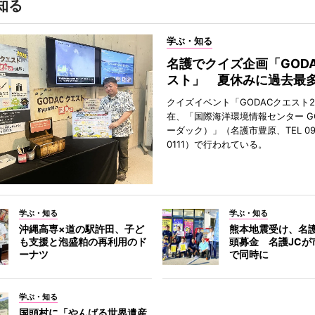
知る
学ぶ・知る
名護でクイズ企画「GOD
スト」 夏休みに過去最多
クイズイベント「GODACクエスト2
在、「国際海洋環境情報センター G
ーダック）」（名護市豊原、TEL 098
0111）で行われている。
学ぶ・知る
学ぶ・知る
沖縄高専×道の駅許田、子ど
熊本地震受け、名
も支援と泡盛粕の再利用のド
頭募金 名護JCが
ーナツ
で同時に
学ぶ・知る
国頭村に「やんばる世界遺産