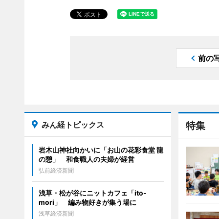
前の
みん経トピックス
特集
岩木山神社向かいに「お山の花彩食堂 龍
の憩」 和食職人の夫婦が経営
弘前経済新聞
浅草・松が谷にニットカフェ「ito-
mori」 編み物好きが集う場に
浅草経済新聞