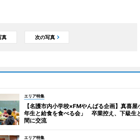
写真
次の写真
エリア特集
【名護市内小学校×FMやんばる企画】真喜屋
年生と給食を食べる会」 卒業控え、下級生
間に交流
エリア特集