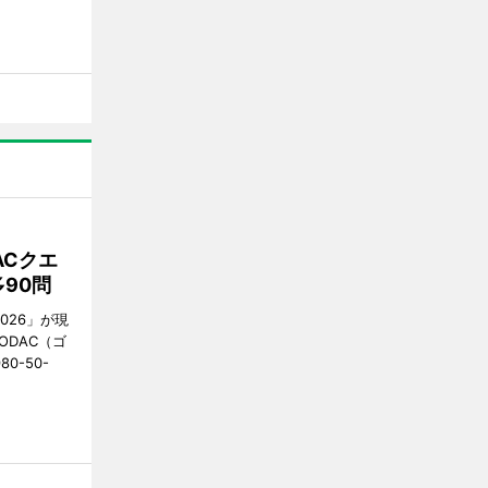
ACクエ
90問
026」が現
ODAC（ゴ
0-50-