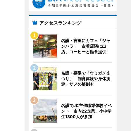
アクセスランキング
名護・宮里にカフェ「ジャ
ンバラ」 古着店隣に出
店、コーヒーと軽食提供
名護・嘉陽で「ウミガメま
つり」 飼育体験や身体測
定、サメの解剖も
名護でJC主催職業体験イベ
ント 市内22企業、小中学
生1300人が参加