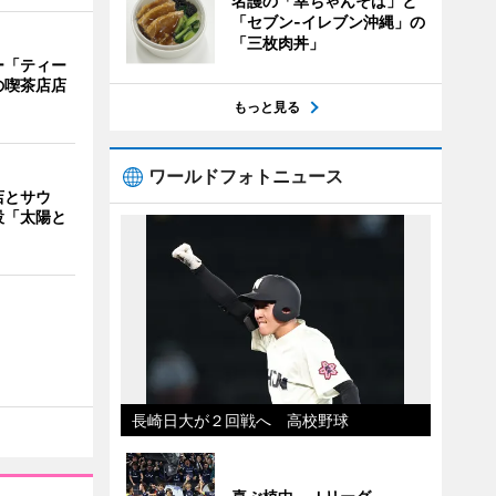
名護の「幸ちゃんそば」と
「セブン‐イレブン沖縄」の
「三枚肉丼」
ー「ティー
の喫茶店店
もっと見る
ワールドフォトニュース
店とサウ
設「太陽と
長崎日大が２回戦へ 高校野球