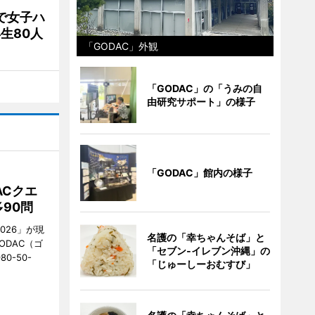
で女子ハ
生80人
「GODAC」外観
「GODAC」の「うみの自
由研究サポート」の様子
「GODAC」館内の様子
ACクエ
90問
026」が現
名護の「幸ちゃんそば」と
ODAC（ゴ
「セブン‐イレブン沖縄」の
0-50-
「じゅーしーおむすび」