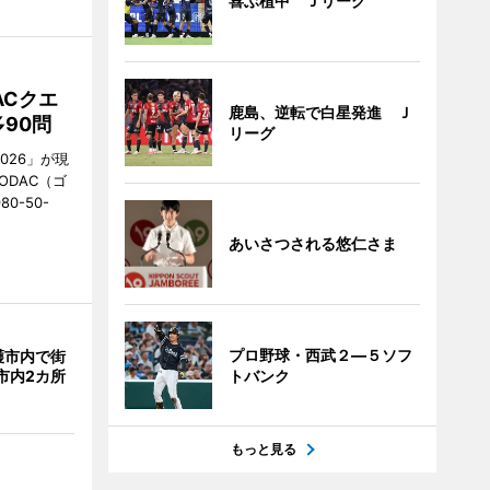
喜ぶ植中 Ｊリーグ
ACクエ
鹿島、逆転で白星発進 Ｊ
90問
リーグ
026」が現
ODAC（ゴ
0-50-
あいさつされる悠仁さま
プロ野球・西武２―５ソフ
護市内で街
市内2カ所
トバンク
もっと見る