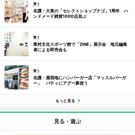
買う
名護・大東の「セレクトショップナゴ」1周年 ハ
ンドメード雑貨1000点並ぶ
買う
東村文化スポーツ館で「ZINE」展示会 地元編集
者による即売会も
買う
名護・屋我地にハンバーガー店「マッスルバーガ
ー」 パティにアグー豚使う
もっと見る
見る・遊ぶ