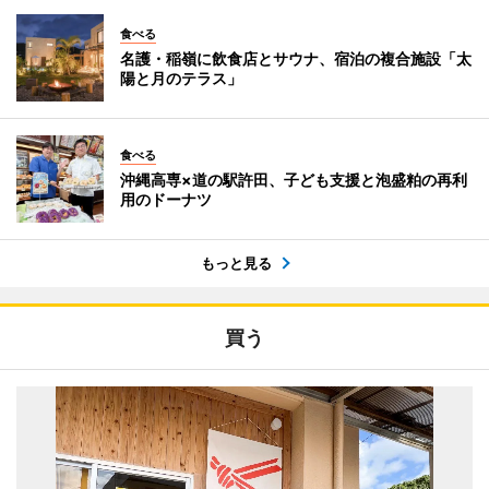
食べる
名護・稲嶺に飲食店とサウナ、宿泊の複合施設「太
陽と月のテラス」
食べる
沖縄高専×道の駅許田、子ども支援と泡盛粕の再利
用のドーナツ
もっと見る
買う