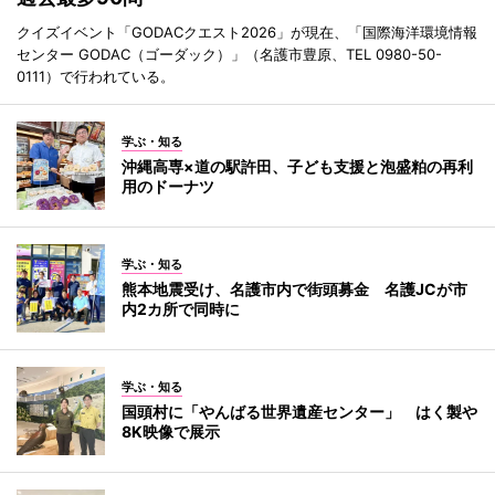
クイズイベント「GODACクエスト2026」が現在、「国際海洋環境情報
センター GODAC（ゴーダック）」（名護市豊原、TEL 0980-50-
0111）で行われている。
学ぶ・知る
沖縄高専×道の駅許田、子ども支援と泡盛粕の再利
用のドーナツ
学ぶ・知る
熊本地震受け、名護市内で街頭募金 名護JCが市
内2カ所で同時に
学ぶ・知る
国頭村に「やんばる世界遺産センター」 はく製や
8K映像で展示