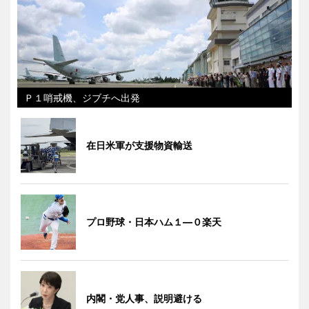
Ｐ１哨戒機、ジブチへ出発
在日米軍が支援物資輸送
プロ野球・日本ハム１―０楽天
内閣・党人事、説明避ける