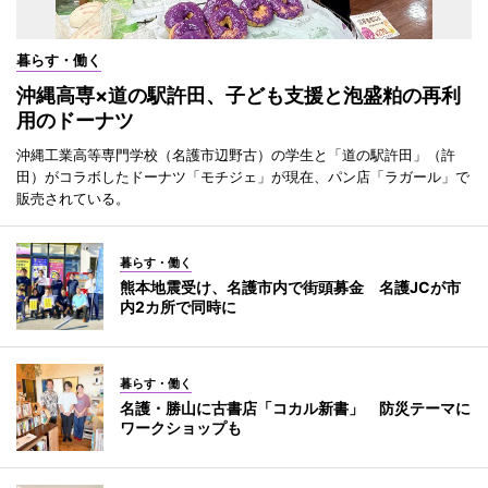
暮らす・働く
沖縄高専×道の駅許田、子ども支援と泡盛粕の再利
用のドーナツ
沖縄工業高等専門学校（名護市辺野古）の学生と「道の駅許田」（許
田）がコラボしたドーナツ「モチジェ」が現在、パン店「ラガール」で
販売されている。
暮らす・働く
熊本地震受け、名護市内で街頭募金 名護JCが市
内2カ所で同時に
暮らす・働く
名護・勝山に古書店「コカル新書」 防災テーマに
ワークショップも