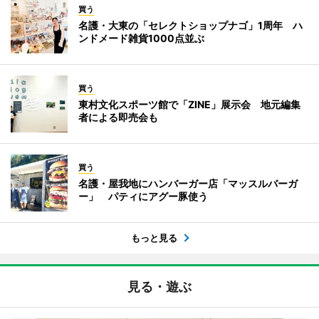
買う
名護・大東の「セレクトショップナゴ」1周年 ハ
ンドメード雑貨1000点並ぶ
買う
東村文化スポーツ館で「ZINE」展示会 地元編集
者による即売会も
買う
名護・屋我地にハンバーガー店「マッスルバーガ
ー」 パティにアグー豚使う
もっと見る
見る・遊ぶ