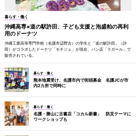
暮らす・働く
沖縄高専×道の駅許田、子ども支援と泡盛粕の再利
用のドーナツ
沖縄工業高等専門学校（名護市辺野古）の学生と「道の駅許田」（許
田）がコラボしたドーナツ「モチジェ」が現在、パン店「ラガール」で
販売されている。
暮らす・働く
熊本地震受け、名護市内で街頭募金 名護JCが市
内2カ所で同時に
暮らす・働く
名護・勝山に古書店「コカル新書」 防災テーマに
ワークショップも