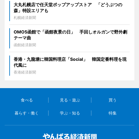
大丸札幌店で任天堂ポップアップストア 「どうぶつの
森」特設エリアも
札幌経済新聞
OMO5函館で「函館夜景の日」 手回しオルガンで野外劇
テーマ曲
函館経済新聞
香港・九龍塘に韓国料理店「Social」 韓国定番料理を現
代風に
香港経済新聞
食べる
見る・遊ぶ
買う
暮らす・働く
学ぶ・知る
特集