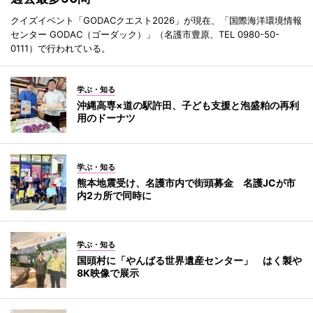
クイズイベント「GODACクエスト2026」が現在、「国際海洋環境情報
センター GODAC（ゴーダック）」（名護市豊原、TEL 0980-50-
0111）で行われている。
学ぶ・知る
沖縄高専×道の駅許田、子ども支援と泡盛粕の再利
用のドーナツ
学ぶ・知る
熊本地震受け、名護市内で街頭募金 名護JCが市
内2カ所で同時に
学ぶ・知る
国頭村に「やんばる世界遺産センター」 はく製や
8K映像で展示