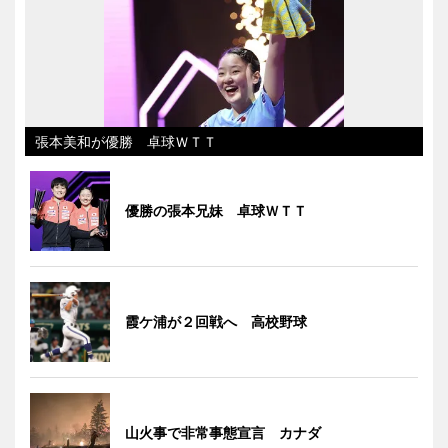
張本美和が優勝 卓球ＷＴＴ
優勝の張本兄妹 卓球ＷＴＴ
霞ケ浦が２回戦へ 高校野球
山火事で非常事態宣言 カナダ