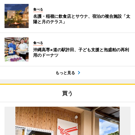
食べる
名護・稲嶺に飲食店とサウナ、宿泊の複合施設「太
陽と月のテラス」
食べる
沖縄高専×道の駅許田、子ども支援と泡盛粕の再利
用のドーナツ
もっと見る
買う