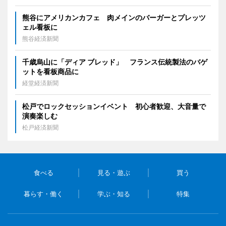
熊谷にアメリカンカフェ 肉メインのバーガーとプレッツ
ェル看板に
熊谷経済新聞
千歳烏山に「ディア ブレッド」 フランス伝統製法のバゲ
ットを看板商品に
経堂経済新聞
松戸でロックセッションイベント 初心者歓迎、大音量で
演奏楽しむ
松戸経済新聞
食べる
見る・遊ぶ
買う
暮らす・働く
学ぶ・知る
特集