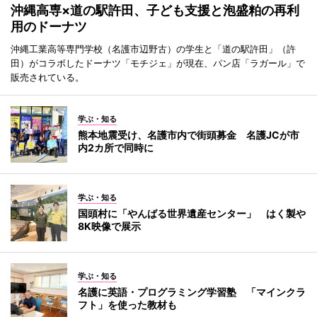
沖縄高専×道の駅許田、子ども支援と泡盛粕の再利
用のドーナツ
沖縄工業高等専門学校（名護市辺野古）の学生と「道の駅許田」（許
田）がコラボしたドーナツ「モチジェ」が現在、パン店「ラガール」で
販売されている。
学ぶ・知る
熊本地震受け、名護市内で街頭募金 名護JCが市
内2カ所で同時に
学ぶ・知る
国頭村に「やんばる世界遺産センター」 はく製や
8K映像で展示
学ぶ・知る
名護に英語・プログラミング学習塾 「マインクラ
フト」を使った教材も