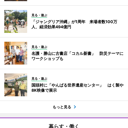
見る・遊ぶ
「ジャングリア沖縄」が1周年 来場者数100万
人、経済効果494億円
見る・遊ぶ
名護・勝山に古書店「コカル新書」 防災テーマに
ワークショップも
見る・遊ぶ
国頭村に「やんばる世界遺産センター」 はく製や
8K映像で展示
もっと見る
暮らす・働く