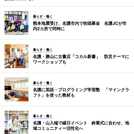
暮らす・働く
熊本地震受け、名護市内で街頭募金 名護JCが市
内2カ所で同時に
暮らす・働く
名護・勝山に古書店「コカル新書」 防災テーマに
ワークショップも
暮らす・働く
名護に英語・プログラミング学習塾 「マインクラ
フト」を使った教材も
暮らす・働く
名護・山入端で縁日イベント 終業式に合わせ、地
域コミュニティー活性化へ