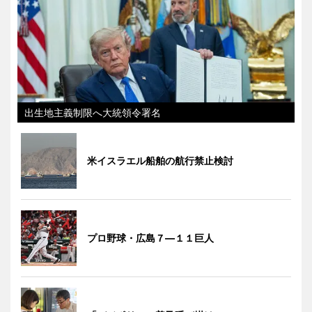
出生地主義制限へ大統領令署名
米イスラエル船舶の航行禁止検討
プロ野球・広島７―１１巨人