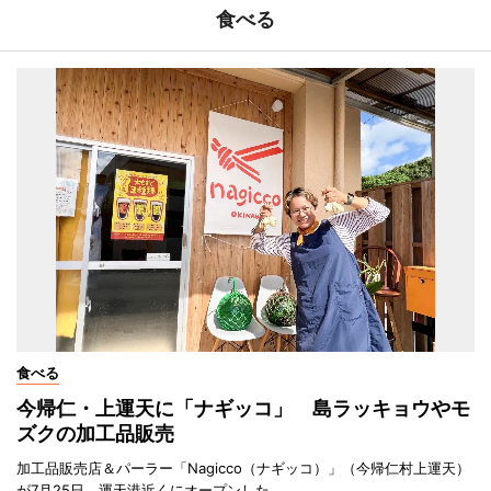
食べる
食べる
今帰仁・上運天に「ナギッコ」 島ラッキョウやモ
ズクの加工品販売
加工品販売店＆パーラー「Nagicco（ナギッコ）」（今帰仁村上運天）
が7月25日、運天港近くにオープンした。