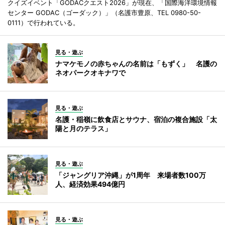
クイズイベント「GODACクエスト2026」が現在、「国際海洋環境情報
センター GODAC（ゴーダック）」（名護市豊原、TEL 0980-50-
0111）で行われている。
見る・遊ぶ
ナマケモノの赤ちゃんの名前は「もずく」 名護の
ネオパークオキナワで
見る・遊ぶ
名護・稲嶺に飲食店とサウナ、宿泊の複合施設「太
陽と月のテラス」
見る・遊ぶ
「ジャングリア沖縄」が1周年 来場者数100万
人、経済効果494億円
見る・遊ぶ