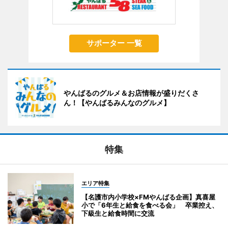
サポーター 一覧
やんばるのグルメ＆お店情報が盛りだくさ
ん！【やんばるみんなのグルメ】
特集
エリア特集
【名護市内小学校×FMやんばる企画】真喜屋
小で「6年生と給食を食べる会」 卒業控え、
下級生と給食時間に交流