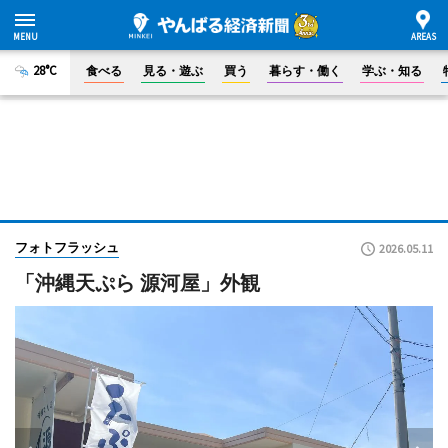
28°C
食べる
見る・遊ぶ
買う
暮らす・働く
学ぶ・知る
フォトフラッシュ
2026.05.11
「沖縄天ぷら 源河屋」外観