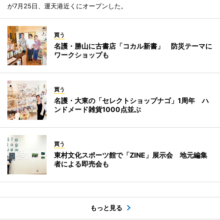
が7月25日、運天港近くにオープンした。
買う
名護・勝山に古書店「コカル新書」 防災テーマに
ワークショップも
買う
名護・大東の「セレクトショップナゴ」1周年 ハ
ンドメード雑貨1000点並ぶ
買う
東村文化スポーツ館で「ZINE」展示会 地元編集
者による即売会も
もっと見る