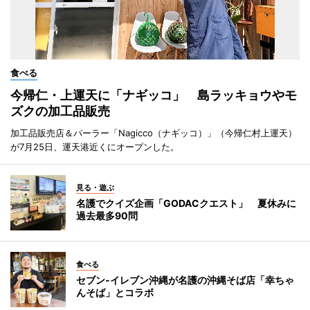
食べる
今帰仁・上運天に「ナギッコ」 島ラッキョウやモ
ズクの加工品販売
加工品販売店＆パーラー「Nagicco（ナギッコ）」（今帰仁村上運天）
が7月25日、運天港近くにオープンした。
見る・遊ぶ
名護でクイズ企画「GODACクエスト」 夏休みに
過去最多90問
食べる
セブン‐イレブン沖縄が名護の沖縄そば店「幸ちゃ
んそば」とコラボ