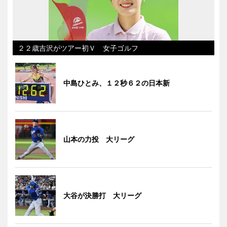
２２歳吉沢がツアー初Ｖ 女子ゴルフ
中島ひとみ、１２秒６２の日本新
山本の力投 大リーグ
大谷が決勝打 大リーグ