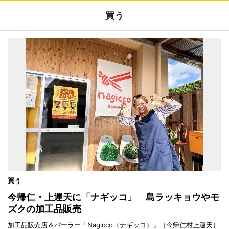
買う
買う
今帰仁・上運天に「ナギッコ」 島ラッキョウやモ
ズクの加工品販売
加工品販売店＆パーラー「Nagicco（ナギッコ）」（今帰仁村上運天）