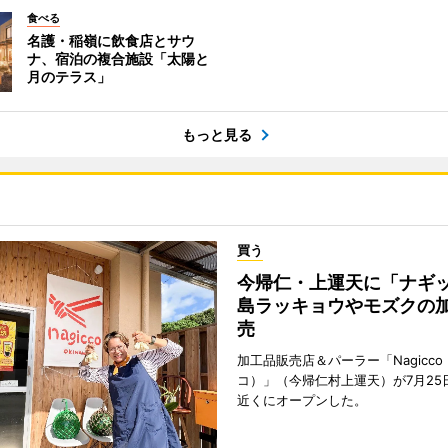
食べる
名護・稲嶺に飲食店とサウ
ナ、宿泊の複合施設「太陽と
月のテラス」
もっと見る
買う
今帰仁・上運天に「ナ
島ラッキョウやモズクの
売
加工品販売店＆パーラー「Nagicc
コ）」（今帰仁村上運天）が7月25
近くにオープンした。