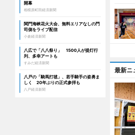
開幕
相模原町田経済新聞
関門海峡花火大会、無料エリアなしの門
司側をライブ配信
小倉経済新聞
八広で「八八祭り」 1500人が提灯行
列、多幸アートも
すみだ経済新聞
最新ニ
八戸の「騎馬打毬」、若手騎手の姿勇ま
しく 20年ぶりの正式参拝も
八戸経済新聞