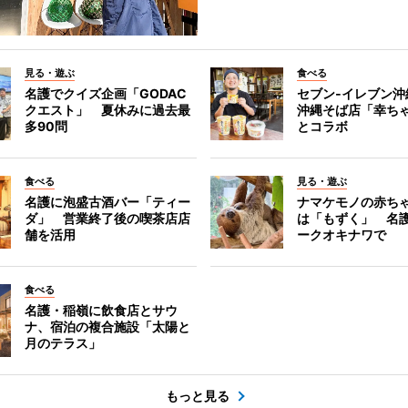
見る・遊ぶ
食べる
名護でクイズ企画「GODAC
セブン‐イレブン沖
クエスト」 夏休みに過去最
沖縄そば店「幸ち
多90問
とコラボ
食べる
見る・遊ぶ
名護に泡盛古酒バー「ティー
ナマケモノの赤ち
ダ」 営業終了後の喫茶店店
は「もずく」 名
舗を活用
ークオキナワで
食べる
名護・稲嶺に飲食店とサウ
ナ、宿泊の複合施設「太陽と
月のテラス」
もっと見る