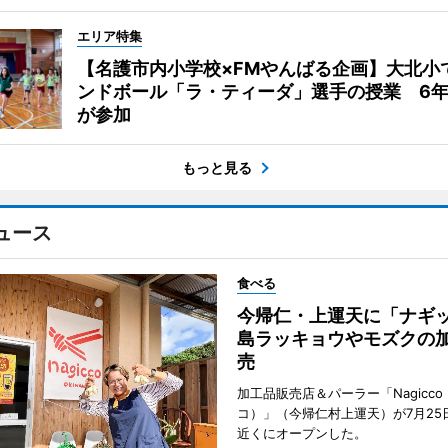
エリア特集
【名護市内小学校×FMやんばる企画】大北小
ンドボール「ラ・ティーダ」選手の授業 6年
が参加
もっと見る
ュース
食べる
今帰仁・上運天に「ナ
島ラッキョウやモズクの
売
加工品販売店＆パーラー「Nagicc
コ）」（今帰仁村上運天）が7月25
近くにオープンした。