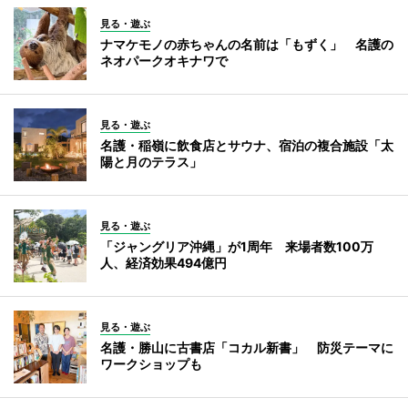
見る・遊ぶ
ナマケモノの赤ちゃんの名前は「もずく」 名護の
ネオパークオキナワで
見る・遊ぶ
名護・稲嶺に飲食店とサウナ、宿泊の複合施設「太
陽と月のテラス」
見る・遊ぶ
「ジャングリア沖縄」が1周年 来場者数100万
人、経済効果494億円
見る・遊ぶ
名護・勝山に古書店「コカル新書」 防災テーマに
ワークショップも