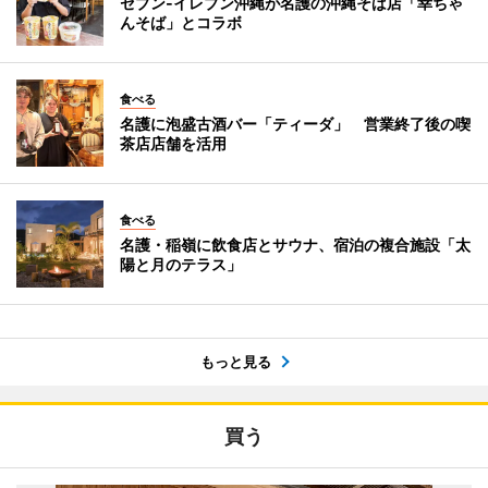
セブン‐イレブン沖縄が名護の沖縄そば店「幸ちゃ
んそば」とコラボ
食べる
名護に泡盛古酒バー「ティーダ」 営業終了後の喫
茶店店舗を活用
食べる
名護・稲嶺に飲食店とサウナ、宿泊の複合施設「太
陽と月のテラス」
もっと見る
買う