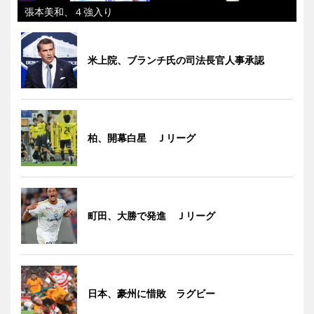
張本美和、４強入り
米上院、ブランチ氏の司法長官人事承認
柏、開幕白星 Ｊリーグ
町田、大勝で発進 Ｊリーグ
日本、豪州に惜敗 ラグビー