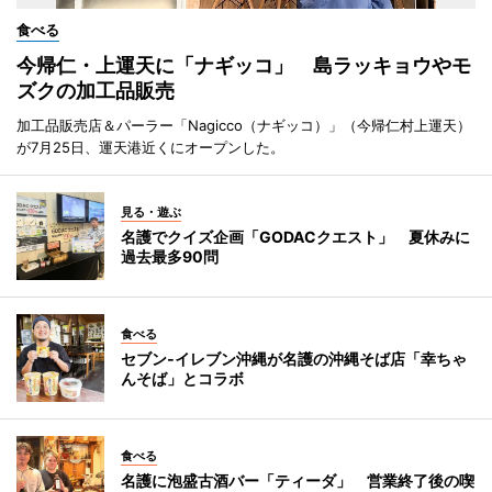
食べる
今帰仁・上運天に「ナギッコ」 島ラッキョウやモ
ズクの加工品販売
加工品販売店＆パーラー「Nagicco（ナギッコ）」（今帰仁村上運天）
が7月25日、運天港近くにオープンした。
見る・遊ぶ
名護でクイズ企画「GODACクエスト」 夏休みに
過去最多90問
食べる
セブン‐イレブン沖縄が名護の沖縄そば店「幸ちゃ
んそば」とコラボ
食べる
名護に泡盛古酒バー「ティーダ」 営業終了後の喫