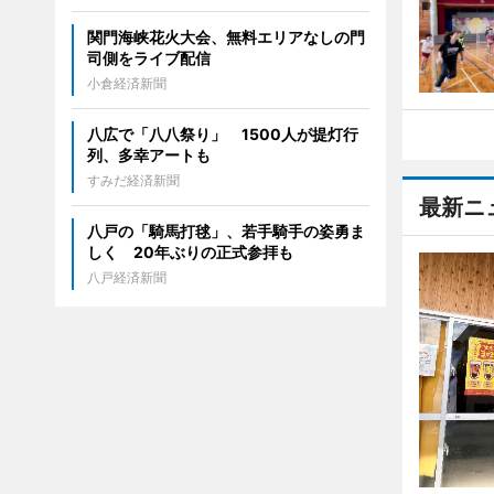
関門海峡花火大会、無料エリアなしの門
司側をライブ配信
小倉経済新聞
八広で「八八祭り」 1500人が提灯行
列、多幸アートも
すみだ経済新聞
最新ニ
八戸の「騎馬打毬」、若手騎手の姿勇ま
しく 20年ぶりの正式参拝も
八戸経済新聞