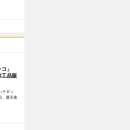
ギッコ」
加工品販
o（ナギッ
日、運天港