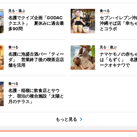
見る・遊ぶ
食べる
名護でクイズ企画「GODAC
セブン‐イレブン沖
クエスト」 夏休みに過去最
沖縄そば店「幸ち
多90問
とコラボ
食べる
見る・遊ぶ
名護に泡盛古酒バー「ティー
ナマケモノの赤ち
ダ」 営業終了後の喫茶店店
は「もずく」 名
舗を活用
ークオキナワで
食べる
名護・稲嶺に飲食店とサウ
ナ、宿泊の複合施設「太陽と
月のテラス」
もっと見る