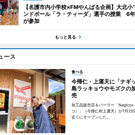
【名護市内小学校×FMやんばる企画】大北小
ンドボール「ラ・ティーダ」選手の授業 6年
が参加
もっと見る
ュース
食べる
今帰仁・上運天に「ナ
島ラッキョウやモズクの
売
加工品販売店＆パーラー「Nagicc
コ）」（今帰仁村上運天）が7月25
近くにオープンした。