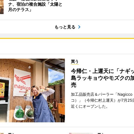
ナ、宿泊の複合施設「太陽と
月のテラス」
もっと見る
買う
今帰仁・上運天に「ナ
島ラッキョウやモズクの
売
加工品販売店＆パーラー「Nagicc
コ）」（今帰仁村上運天）が7月25
近くにオープンした。