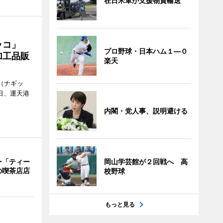
在日米軍が支援物資輸送
ギッコ」
プロ野球・日本ハム１―０
加工品販
楽天
o（ナギッ
日、運天港
内閣・党人事、説明避ける
岡山学芸館が２回戦へ 高
ー「ティー
の喫茶店店
校野球
もっと見る