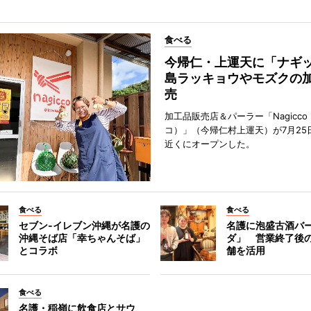
食べる
今帰仁・上運天に「ナ
島ラッキョウやモズクの
売
加工品販売店＆パーラー「Nagicc
コ）」（今帰仁村上運天）が7月25
近くにオープンした。
食べる
食べる
セブン‐イレブン沖縄が名護の
名護に泡盛古酒バ
沖縄そば店「幸ちゃんそば」
ダ」 営業終了後
とコラボ
舗を活用
食べる
名護・稲嶺に飲食店とサウ