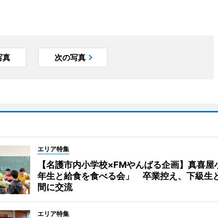
写真
次の写真
エリア特集
【名護市内小学校×FMやんばる企画】真喜屋
年生と給食を食べる会」 卒業控え、下級生
間に交流
エリア特集