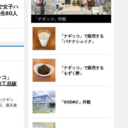
で女子ハ
生80人
「ナギッコ」外観
「ナギッコ」で販売する
「バナナシェイク」
「ナギッコ」で販売する
「もずく酢」
ギッコ」
加工品販
o（ナギッ
「GODAC」外観
日、運天港