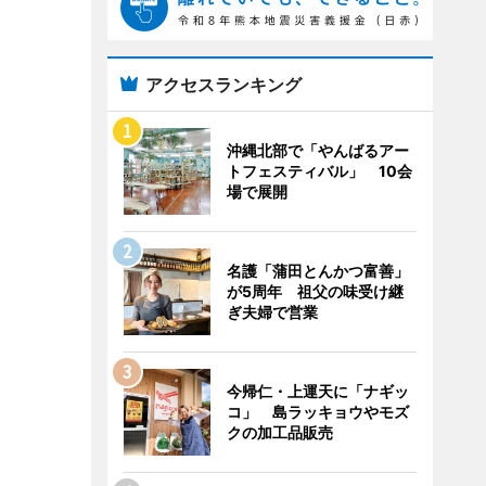
アクセスランキング
沖縄北部で「やんばるアー
トフェスティバル」 10会
場で展開
名護「蒲田とんかつ富善」
が5周年 祖父の味受け継
ぎ夫婦で営業
今帰仁・上運天に「ナギッ
コ」 島ラッキョウやモズ
クの加工品販売