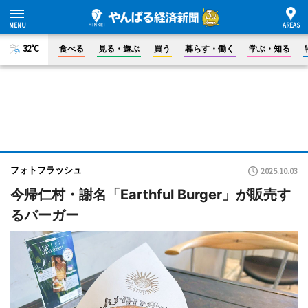
32°C
食べる
見る・遊ぶ
買う
暮らす・働く
学ぶ・知る
フォトフラッシュ
2025.10.03
今帰仁村・謝名「Earthful Burger」が販売す
るバーガー