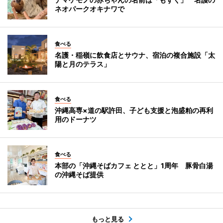
ネオパークオキナワで
食べる
名護・稲嶺に飲食店とサウナ、宿泊の複合施設「太
陽と月のテラス」
食べる
沖縄高専×道の駅許田、子ども支援と泡盛粕の再利
用のドーナツ
食べる
本部の「沖縄そばカフェ ととと」1周年 豚骨白湯
の沖縄そば提供
もっと見る