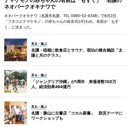
ナマケモノの赤ちゃんの名前は「もずく」 名護の
ネオパークオキナワで
ネオパークオキナワ（名護市名護、TEL 0980-52-6348）で8月2日、
「フタユビナマケモノ」の赤ちゃんの命名式が行われ、名前が「もず
く」に決まった。
見る・遊ぶ
名護・稲嶺に飲食店とサウナ、宿泊の複合施設「太
陽と月のテラス」
見る・遊ぶ
「ジャングリア沖縄」が1周年 来場者数100万
人、経済効果494億円
見る・遊ぶ
名護・勝山に古書店「コカル新書」 防災テーマに
ワークショップも