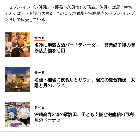
「セブン‐イレブン沖縄」（那覇市久茂地）が現在、沖縄そば店「幸ち
ゃんそば」（名護市大南2）とのコラボ商品を沖縄県内のセブン‐イレブ
ン各店で販売している。
食べる
名護に泡盛古酒バー「ティーダ」 営業終了後の喫
茶店店舗を活用
食べる
名護・稲嶺に飲食店とサウナ、宿泊の複合施設「太
陽と月のテラス」
食べる
沖縄高専×道の駅許田、子ども支援と泡盛粕の再利
用のドーナツ