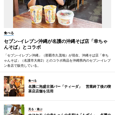
食べる
セブン‐イレブン沖縄が名護の沖縄そば店「幸ちゃ
んそば」とコラボ
「セブン‐イレブン沖縄」（那覇市久茂地）が現在、沖縄そば店「幸ち
ゃんそば」（名護市大南2）とのコラボ商品を沖縄県内のセブン‐イレブ
ン各店で販売している。
食べる
名護に泡盛古酒バー「ティーダ」 営業終了後の喫
茶店店舗を活用
見る・遊ぶ
ナマケモノの赤ちゃんの名前は「もずく」 名護の