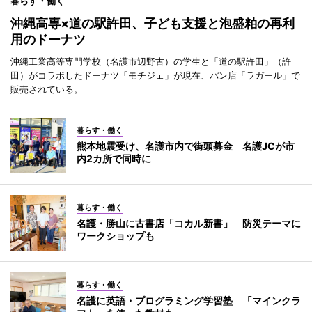
暮らす・働く
沖縄高専×道の駅許田、子ども支援と泡盛粕の再利
用のドーナツ
沖縄工業高等専門学校（名護市辺野古）の学生と「道の駅許田」（許
田）がコラボしたドーナツ「モチジェ」が現在、パン店「ラガール」で
販売されている。
暮らす・働く
熊本地震受け、名護市内で街頭募金 名護JCが市
内2カ所で同時に
暮らす・働く
名護・勝山に古書店「コカル新書」 防災テーマに
ワークショップも
暮らす・働く
名護に英語・プログラミング学習塾 「マインクラ