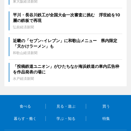
東大阪経済新聞
平川・長谷川鉄工が全国大会一次審査に挑む 浮世絵を10
層の鉄板で再現
弘前経済新聞
近畿の「セブン-イレブン」に和歌山メニュー 県内限定
「天かけラーメン」も
和歌山経済新聞
「投稿鉄道ユニオン」がひたちなか海浜鉄道の車内広告枠
を作品発表の場に
水戸経済新聞
食べる
見る・遊ぶ
買う
暮らす・働く
学ぶ・知る
特集