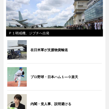
Ｐ１哨戒機、ジブチへ出発
在日米軍が支援物資輸送
プロ野球・日本ハム１―０楽天
内閣・党人事、説明避ける