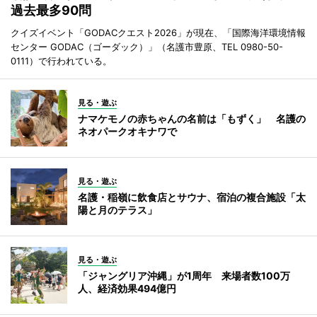
過去最多90問
クイズイベント「GODACクエスト2026」が現在、「国際海洋環境情報
センター GODAC（ゴーダック）」（名護市豊原、TEL 0980-50-
0111）で行われている。
見る・遊ぶ
ナマケモノの赤ちゃんの名前は「もずく」 名護の
ネオパークオキナワで
見る・遊ぶ
名護・稲嶺に飲食店とサウナ、宿泊の複合施設「太
陽と月のテラス」
見る・遊ぶ
「ジャングリア沖縄」が1周年 来場者数100万
人、経済効果494億円