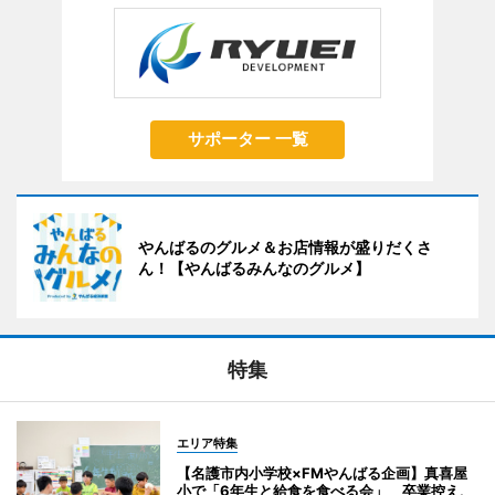
サポーター 一覧
やんばるのグルメ＆お店情報が盛りだくさ
ん！【やんばるみんなのグルメ】
特集
エリア特集
【名護市内小学校×FMやんばる企画】真喜屋
小で「6年生と給食を食べる会」 卒業控え、