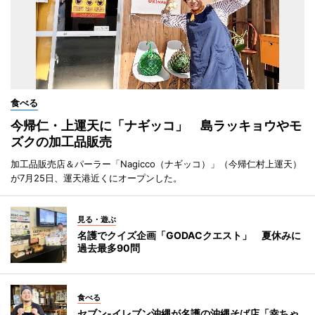
食べる
今帰仁・上運天に「ナギッコ」 島ラッキョウやモ
ズクの加工品販売
加工品販売店＆パーラー「Nagicco（ナギッコ）」（今帰仁村上運天）
が7月25日、運天港近くにオープンした。
見る・遊ぶ
名護でクイズ企画「GODACクエスト」 夏休みに
過去最多90問
食べる
セブン‐イレブン沖縄が名護の沖縄そば店「幸ちゃ