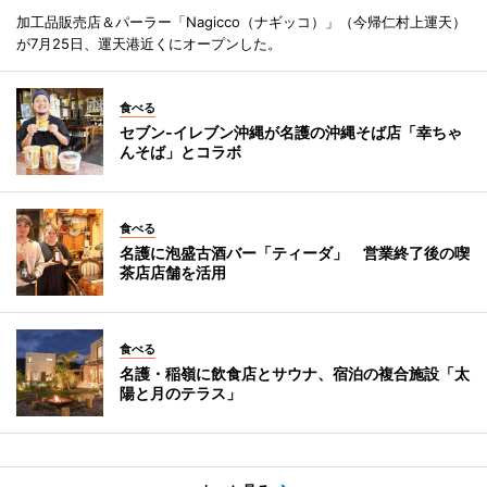
加工品販売店＆パーラー「Nagicco（ナギッコ）」（今帰仁村上運天）
が7月25日、運天港近くにオープンした。
食べる
セブン‐イレブン沖縄が名護の沖縄そば店「幸ちゃ
んそば」とコラボ
食べる
名護に泡盛古酒バー「ティーダ」 営業終了後の喫
茶店店舗を活用
食べる
名護・稲嶺に飲食店とサウナ、宿泊の複合施設「太
陽と月のテラス」