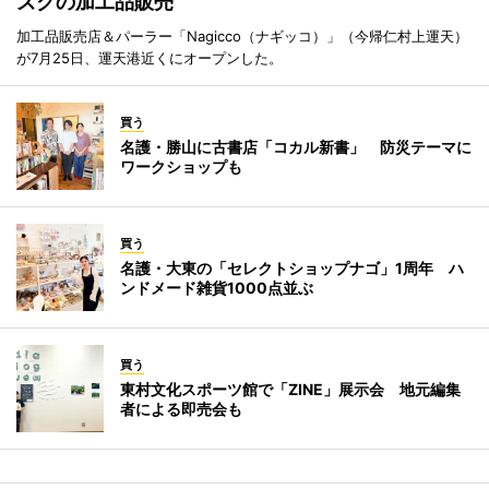
ズクの加工品販売
加工品販売店＆パーラー「Nagicco（ナギッコ）」（今帰仁村上運天）
が7月25日、運天港近くにオープンした。
買う
名護・勝山に古書店「コカル新書」 防災テーマに
ワークショップも
買う
名護・大東の「セレクトショップナゴ」1周年 ハ
ンドメード雑貨1000点並ぶ
買う
東村文化スポーツ館で「ZINE」展示会 地元編集
者による即売会も