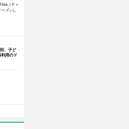
ida（ティ
オープンし
許田、子ど
再利用のド