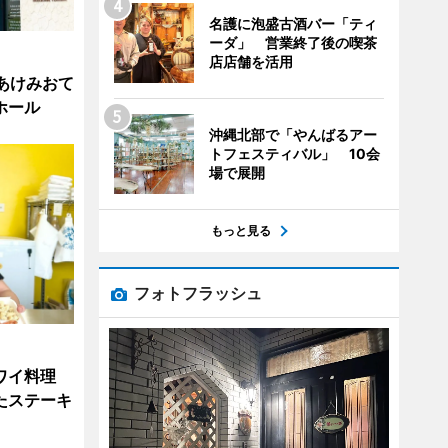
名護に泡盛古酒バー「ティ
ーダ」 営業終了後の喫茶
店店舗を活用
あけみおて
ホール
沖縄北部で「やんばるアー
トフェスティバル」 10会
場で展開
もっと見る
フォトフラッシュ
ワイ料理
たステーキ