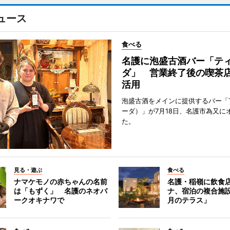
ュース
食べる
名護に泡盛古酒バー「テ
ダ」 営業終了後の喫茶
活用
泡盛古酒をメインに提供するバー「Ti
ーダ）」が7月18日、名護市為又に
た。
見る・遊ぶ
食べる
ナマケモノの赤ちゃんの名前
名護・稲嶺に飲食
は「もずく」 名護のネオパ
ナ、宿泊の複合施
ークオキナワで
月のテラス」