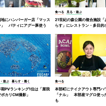
食べる
見る・遊ぶ
我地にハンバーガー店「マッス
21世紀の森公園の複合施設「
ー」 パティにアグー豚使う
らす」にレストラン・多目的
・遊ぶ
暮らす・働く
食べる
期PVランキング1位は「屋我
本部町にテイクアウト専門ハ
でポカリCM撮影」
「ナル」 本部産マグロ使っ
も