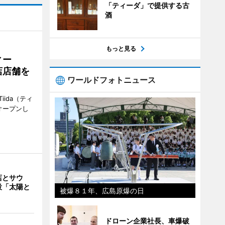
「ティーダ」で提供する古
酒
もっと見る
ィー
店店舗を
ワールドフォトニュース
ida（ティ
オープンし
店とサウ
設「太陽と
被爆８１年、広島原爆の日
ドローン企業社長、車爆破