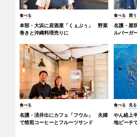
食べる
食べる
買う
本部・大浜に居酒屋「くぇぶぅ」 野菜
名護・屋
巻きと沖縄料理売りに
ルバーガ
食べる
食べる
見る
名護・済井出にカフェ「フウル」 夫婦
やん経上半
で焙煎コーヒーとフルーツサンド
地ビーチ