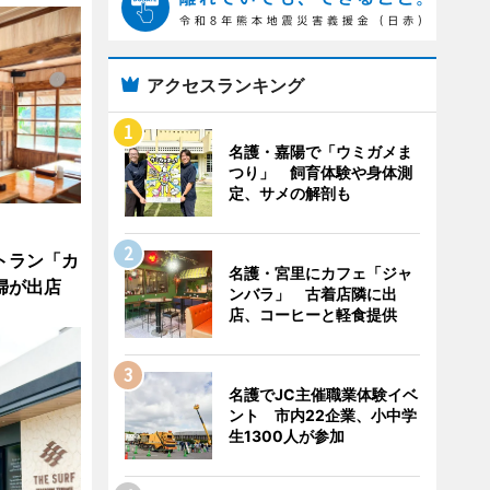
アクセスランキング
名護・嘉陽で「ウミガメま
つり」 飼育体験や身体測
定、サメの解剖も
トラン「カ
名護・宮里にカフェ「ジャ
婦が出店
ンバラ」 古着店隣に出
店、コーヒーと軽食提供
名護でJC主催職業体験イベ
ント 市内22企業、小中学
生1300人が参加