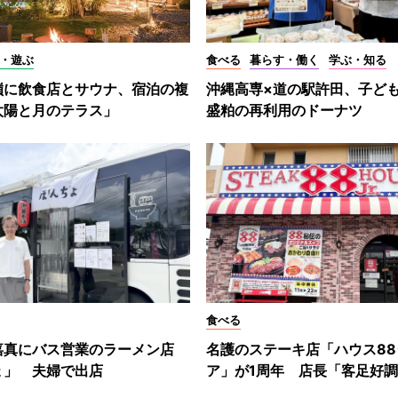
・遊ぶ
食べる
暮らす・働く
学ぶ・知る
嶺に飲食店とサウナ、宿泊の複
沖縄高専×道の駅許田、子ど
太陽と月のテラス」
盛粕の再利用のドーナツ
食べる
嘉真にバス営業のラーメン店
名護のステーキ店「ハウス88
ょ」 夫婦で出店
ア」が1周年 店長「客足好