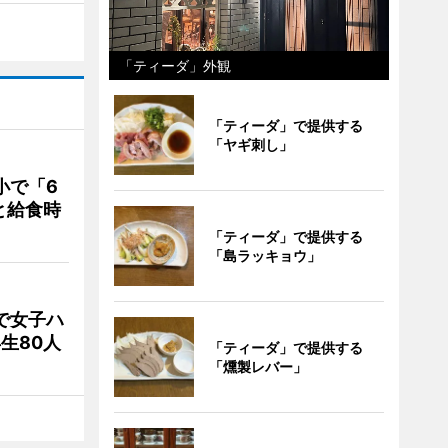
「ティーダ」外観
「ティーダ」で提供する
「ヤギ刺し」
小で「6
と給食時
「ティーダ」で提供する
「島ラッキョウ」
で女子ハ
生80人
「ティーダ」で提供する
「燻製レバー」