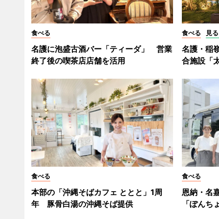
食べる
食べる
見る
名護に泡盛古酒バー「ティーダ」 営業
名護・稲
終了後の喫茶店店舗を活用
合施設「
食べる
食べる
本部の「沖縄そばカフェ ととと」1周
恩納・名
年 豚骨白湯の沖縄そば提供
「ぽんち