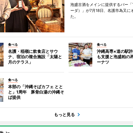
泡盛古酒をメインに提供するバー「Ti
ーダ）」が7月18日、名護市為又に
た。
食べる
食べる
名護・稲嶺に飲食店とサウ
沖縄高専×道の駅
ナ、宿泊の複合施設「太陽と
も支援と泡盛粕の
月のテラス」
ーナツ
食べる
本部の「沖縄そばカフェ とと
と」1周年 豚骨白湯の沖縄そ
ば提供
もっと見る