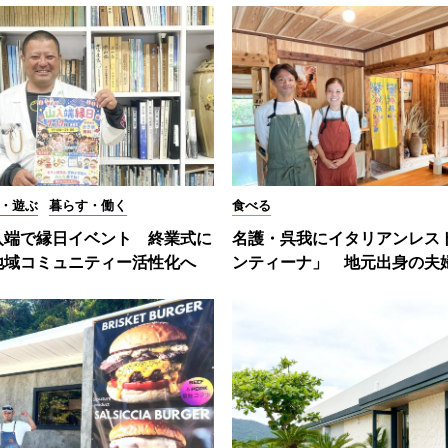
・遊ぶ
暮らす・働く
食べる
入端で縁日イベント 終業式に
名護・呉我にイタリアンレス
地域コミュニティー活性化へ
ンティーナ」 地元出身の夫