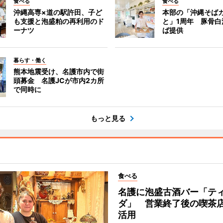
食べる
食べる
沖縄高専×道の駅許田、子ど
本部の「沖縄そばカ
も支援と泡盛粕の再利用のド
と」1周年 豚骨白
ーナツ
ば提供
暮らす・働く
熊本地震受け、名護市内で街
頭募金 名護JCが市内2カ所
で同時に
もっと見る
食べる
名護に泡盛古酒バー「テ
ダ」 営業終了後の喫茶
活用