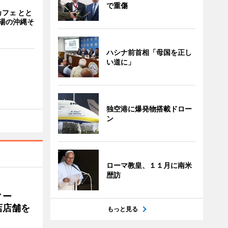
で重傷
フェ とと
湯の沖縄そ
ハシナ前首相「母国を正し
い道に」
独空港に爆発物搭載ドロー
ン
ローマ教皇、１１月に南米
歴訪
ィー
店店舗を
もっと見る