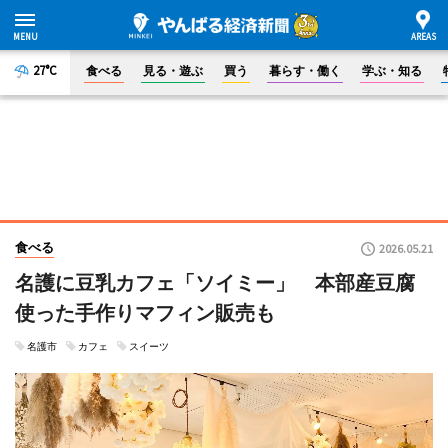
27°C
食べる
見る・遊ぶ
買う
暮らす・働く
学ぶ・知る
食べる
2026.05.21
名護に豆乳カフェ「ソイミー」 本部産豆腐
使った手作りマフィン販売も
名護市
カフェ
スイーツ