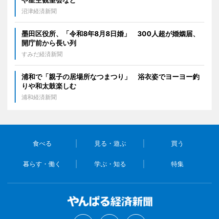
沼津経済新聞
墨田区役所、「令和8年8月8日婚」 300人超が婚姻届、
開庁前から長い列
すみだ経済新聞
浦和で「親子の居場所なつまつり」 浴衣姿でヨーヨー釣
りや和太鼓楽しむ
浦和経済新聞
食べる
見る・遊ぶ
買う
暮らす・働く
学ぶ・知る
特集