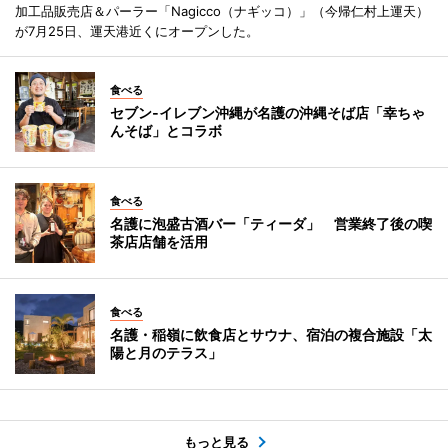
加工品販売店＆パーラー「Nagicco（ナギッコ）」（今帰仁村上運天）
が7月25日、運天港近くにオープンした。
食べる
セブン‐イレブン沖縄が名護の沖縄そば店「幸ちゃ
んそば」とコラボ
食べる
名護に泡盛古酒バー「ティーダ」 営業終了後の喫
茶店店舗を活用
食べる
名護・稲嶺に飲食店とサウナ、宿泊の複合施設「太
陽と月のテラス」
もっと見る