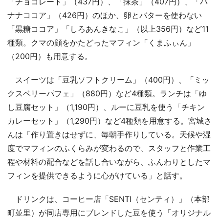
「チョコレート」（437円）、「抹茶」（407円）、「バ
ナナココア」（426円）のほか、卵とバターを使わない
「黒糖ココア」「しろあんきなこ」（以上356円）など11
種類。クマの顔をかたどったマフィン「くまふぃん」
（200円）も用意する。
スイーツは「豆乳ソフトクリーム」（400円）、「ミッ
クスベリーパフェ」（880円）など4種類。ランチは「ゆ
し豆腐セット」（1,190円）、ルーに豆乳を使う「チキン
カレーセット」（1,290円）など4種類を用意する。宮城さ
んは「作り置きはせずに、毎朝手作りしている。天候や湿
度でマフィンのふくらみが変わるので、スタッフと作業工
程や材料の配合などを話し合いながら、ふんわりとしたマ
フィンを提供できるように心がけている」と話す。
ドリンクは、コーヒー店「SENTI（センティ）」（本部
町並里）が同店専用にブレンドした豆を使う「オリジナル