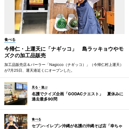
食べる
今帰仁・上運天に「ナギッコ」 島ラッキョウやモ
ズクの加工品販売
加工品販売店＆パーラー「Nagicco（ナギッコ）」（今帰仁村上運天）
が7月25日、運天港近くにオープンした。
見る・遊ぶ
名護でクイズ企画「GODACクエスト」 夏休みに
過去最多90問
食べる
セブン‐イレブン沖縄が名護の沖縄そば店「幸ちゃ