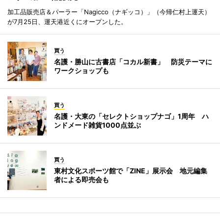
加工品販売店＆パーラー「Nagicco（ナギッコ）」（今帰仁村上運天）
が7月25日、運天港近くにオープンした。
買う
名護・勝山に古書店「コカル新書」 防災テーマに
ワークショップも
買う
名護・大東の「セレクトショップナゴ」1周年 ハ
ンドメード雑貨1000点並ぶ
買う
東村文化スポーツ館で「ZINE」展示会 地元編集
者による即売会も