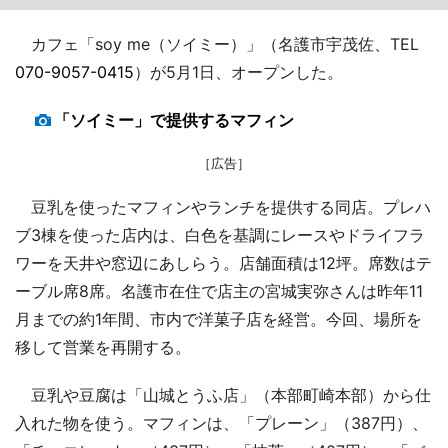
カフェ「soy me（ソイミー）」（名護市宇茂佐、TEL
070-9057-0415
）が5月1日、オープンした。
「ソイミー」で提供するマフィン
［広告］
豆乳を使ったマフィンやランチを提供する同店。プレハ
ブ3棟を使った店内は、白色を基調にレースやドライフラ
ワーを天井や窓辺にあしらう。店舗面積は12坪。席数はテ
ーブル席8席。名護市在住で店主の宮城実弥さんは昨年11
月までの約1年間、市内で洋菓子店を経営。今回、場所を
移して営業を再開する。
豆乳や豆腐は「山城とうふ店」（本部町崎本部）から仕
入れた物を使う。マフィンは、「プレーン」（387円）、