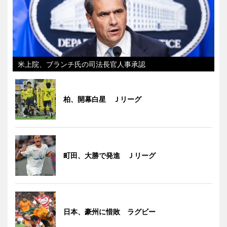
米上院、ブランチ氏の司法長官人事承認
柏、開幕白星 Ｊリーグ
町田、大勝で発進 Ｊリーグ
日本、豪州に惜敗 ラグビー