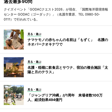
過去最多90問
クイズイベント「GODACクエスト2026」が現在、「国際海洋環境情報
センター GODAC（ゴーダック）」（名護市豊原、TEL 0980-50-
0111）で行われている。
見る・遊ぶ
ナマケモノの赤ちゃんの名前は「もずく」 名護の
ネオパークオキナワで
見る・遊ぶ
名護・稲嶺に飲食店とサウナ、宿泊の複合施設「太
陽と月のテラス」
見る・遊ぶ
「ジャングリア沖縄」が1周年 来場者数100万
人、経済効果494億円